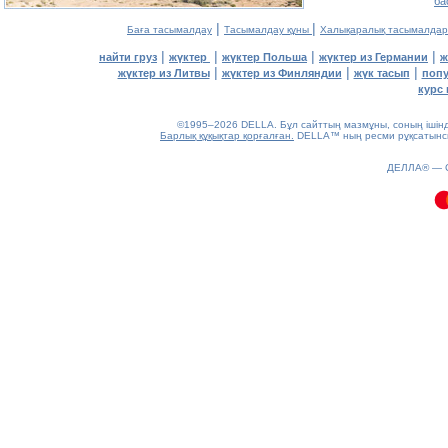
ба
|
|
Баға тасымалдау
Тасымалдау құны
Халықаралық тасымалдар
|
|
|
|
найти груз
жүктер
жүктер Польша
жүктер из Германии
ж
|
|
|
жүктер из Литвы
жүктер из Финляндии
жүк тасып
попу
курс 
©1995–2026 DELLA. Бұл сайттың мазмұны, соның ішінде 
Барлық құқықтар қорғалған.
DELLA™ ның ресми рұқсатынсыз
0.09(aws2)
ДЕЛЛА® —
080826-17:15:50