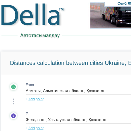
Сенбі
0
Distances calculation between cities Ukraine, 
From
A
+
Add point
To
B
+
Add point