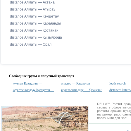
distance Алматы — Астана
distance Алматы — Атырау
distance Алматы — Көкшетау
distance Алматы — Қарағанды
distance Алматы — Қостанай
distance Алматы — Қызылорда
distance Алматы — Орал
Свободные грузы и попутный транспорт
жүктер Қазақстан —
жүктер — Қазақстан
loads search
жүк тасымалдау Қазақстан —
жүк тасымалдау — Қазақстан
distances Intern
DELLA™
Расчет ара
сервис в сфере авт
расчета арақашықты
например, расстояни
полезными для Вас!