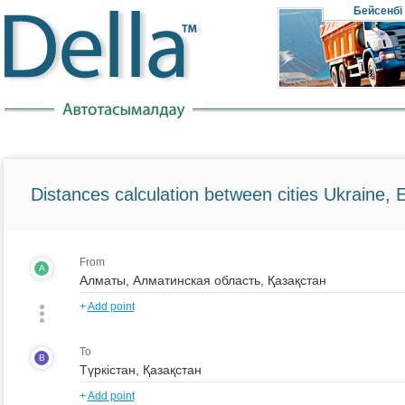
Бейсенбі
Distances calculation between cities Ukraine, 
From
A
+
Add point
To
B
+
Add point