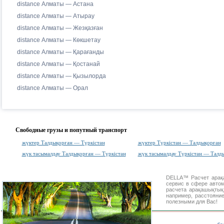
distance Алматы — Астана
distance Алматы — Атырау
distance Алматы — Жезқазған
distance Алматы — Көкшетау
distance Алматы — Қарағанды
distance Алматы — Қостанай
distance Алматы — Қызылорда
distance Алматы — Орал
Свободные грузы и попутный транспорт
жүктер Талдықорған — Түркістан
жүктер Түркістан — Талдықорған
жүк тасымалдау Талдықорған — Түркістан
жүк тасымалдау Түркістан — Талд
DELLA™
Расчет ара
сервис в сфере авт
расчета арақашықты
например, расстояни
полезными для Вас!