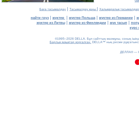
ба
|
|
Баға тасымалдау
Тасымалдау құны
Халықаралық тасымалдар
|
|
|
|
найти груз
жүктер
жүктер Польша
жүктер из Германии
ж
|
|
|
жүктер из Литвы
жүктер из Финляндии
жүк тасып
попу
курс 
©1995–2026 DELLA. Бұл сайттың мазмұны, соның ішінде 
Барлық құқықтар қорғалған.
DELLA™ ның ресми рұқсатынсыз
0.09(aws4)
ДЕЛЛА® —
060826-22:25:49