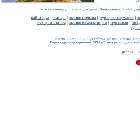
ба
|
|
Баға тасымалдау
Тасымалдау құны
Халықаралық тасымалдар
|
|
|
|
найти груз
жүктер
жүктер Польша
жүктер из Германии
ж
|
|
|
жүктер из Литвы
жүктер из Финляндии
жүк тасып
попу
курс 
©1995–2026 DELLA. Бұл сайттың мазмұны, соның ішінде 
Барлық құқықтар қорғалған.
DELLA™ ның ресми рұқсатынсыз
0.08(aws2)
ДЕЛЛА® —
070826-06:47:49