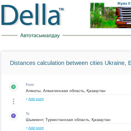
Жұма
0
Distances calculation between cities Ukraine, 
From
A
+
Add point
To
B
+
Add point