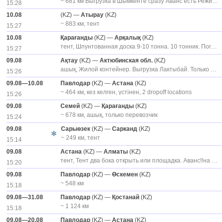
~ 681 км Выгрузка в Шымкенте сразу Аванс есть Режим+5
15:28
10.08
(KZ) —
Атырау
(KZ)
~ 883 км, тент
15:27
10.08
Қарағанды
(KZ) —
Арқалық
(KZ)
тент, Шпунтованная доска 9-10 тонна. 10 тонник. Погрузка 12:00 дня.
15:27
09.08
Ақтау
(KZ) —
Актюбинская обл.
(KZ)
ашық, Жилой контейнер. Выгрузка Лактыбай. Только площадки и тралы. Тент не подходит. Погрузка с 10.08, үстінен, күн сайын,
15:26
09.08—10.08
Павлодар
(KZ) —
Астана
(KZ)
~ 464 км, кез келген, үстінен, 2 dropoff locations
15:26
09.08
Семей
(KZ) —
Қарағанды
(KZ)
~ 678 км, ашық, только перевозчик
15:24
09.08
Сарыөзек
(KZ) —
Сарканд
(KZ)
~ 249 км, тент
15:14
09.08
Астана
(KZ) —
Алматы
(KZ)
тент, Тент два бока открыть или площадка. Аванс‼️на склад 150к Город 160к, тентті шешу
15:20
09.08
Павлодар
(KZ) —
Өскемен
(KZ)
~ 548 км
15:18
09.08—31.08
Павлодар
(KZ) —
Қостанай
(KZ)
~ 1 124 км
15:18
09.08—20.08
Павлодар
(KZ) —
Астана
(KZ)