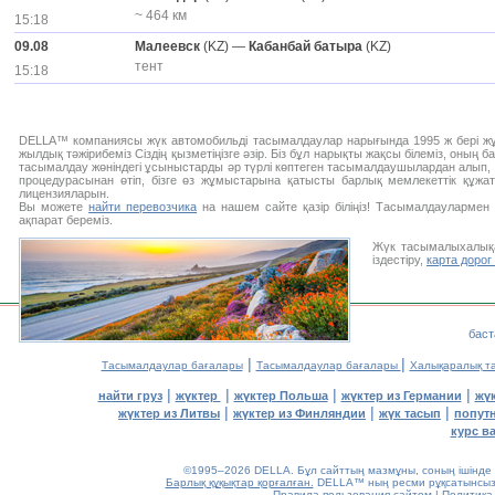
~ 464 км
15:18
09.08
Малеевск
(KZ) —
Кабанбай батыра
(KZ)
тент
15:18
DELLA™ компаниясы жүк автомобильді тасымалдаулар нарығында 1995 ж бері жұ
жылдық тәжірибеміз Сіздің қызметіңізге әзір. Біз бұл нарықты жақсы білеміз, оның б
тасымалдау жөніндегі ұсыныстарды әр түрлі көптеген тасымалдаушылардан алып, ә
процедурасынан өтіп, бізге өз жұмыстарына қатысты барлық мемлекеттік құжа
лицензияларын.
Вы можете
найти перевозчика
на нашем сайте қазір біліңіз! Тасымалдауларме
ақпарат береміз.
Жүк тасымалыхалықа
іздестіру,
карта дорог
баст
|
|
Тасымалдаулар бағалары
Тасымалдаулар бағалары
Халықаралық т
|
|
|
|
найти груз
жүктер
жүктер Польша
жүктер из Германии
жү
|
|
|
жүктер из Литвы
жүктер из Финляндии
жүк тасып
попут
курс в
©1995–2026 DELLA. Бұл сайттың мазмұны, соның ішінде бе
Барлық құқықтар қорғалған.
DELLA™ ның ресми рұқсатынсыз б
Правила пользования сайтом
|
Политика