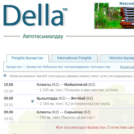
Жексенб
Freights Қазақстан
International Freights
Vehicles Қаза
Қазақстан — Қазақстан бойынша жүк тасымалдарына тапсырыстар
Қазақста
– Көліктасымалын тікелей тапсырушы (фирма немесе жеке тұлға экспедициалық н
10.08
Алматы
(KZ) —
Майкапчигай
(KZ)
~ 1 245 км, тент, Погрузка в двух местах, үстінен
15:34
09.08
Қызылорда
(KZ) —
Жетібай
(KZ)
~ 2 184 км, тент, 9,2 м стеклопластик труба
15:31
09.08
Алматы
(KZ) —
Сарыағаш
(KZ)
~ 799 км, тент, Пишите на ватсап !
15:31
Жүк тасымалдау Қазақстан. Статистика 