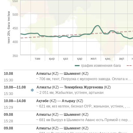
550
тент 20т, баға тнг/км
500
450
400
350
там
қыр
қаз
қар
жел
қаң
ақп
график изменения баға
10.08
Алматы
(KZ) —
Шымкент
(KZ)
~ 706 км, тент, Погрузка с мусорного завода. Оплата нал/Каспи на выгрузке на руки водителю, без догруза (отдельное авто), жанынан, номера сейчас, только перевозчик
15:30
10.08—11.08
Алматы
(KZ) —
Темирбека Жургенова
(KZ)
~ 2 051 км, Жабылған, үстінен, артынан
15:30
10.08—14.08
Ақтөбе
(KZ) —
Атырау
(KZ)
~ 621 км, кез келген, безнал ОУР., жанынан, үстінен, , номера сейчас
15:29
09.08
Алматы
(KZ) —
Шымкент
(KZ)
~ 681 км Выгруз в Шымкенте Аванс есть Прямой с перевозчиком работаем!, күн сайын, экспедитор, только перевозчик, 1 место погрузки
15:28
09.08
Алматы
(KZ) —
Шымкент
(KZ)