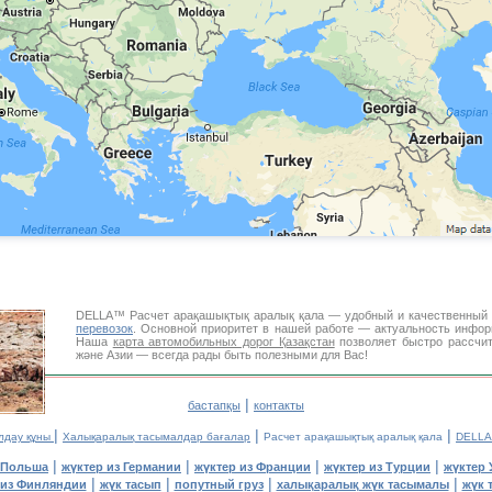
DELLA™ Расчет арақашықтық аралық қала — удобный и качественный
перевозок
. Основной приоритет в нашей работе — актуальность инфор
Наша
карта автомобильных дорог Қазақстан
позволяет быстро рассчит
және Азии — всегда рады быть полезными для Вас!
|
бастапқы
контакты
|
|
|
лдау құны
Халықаралық тасымалдар бағалар
Расчет арақашықтық аралық қала
DELLA
|
|
|
|
 Польша
жүктер из Германии
жүктер из Франции
жүктер из Турции
жүктер 
|
|
|
|
 из Финляндии
жүк тасып
попутный груз
халықаралық жүк тасымалы
жүк 