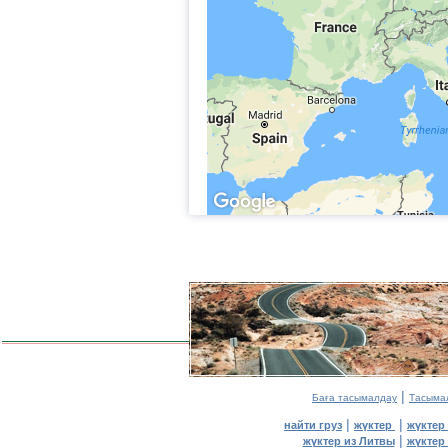
|
Баға тасымалдау
Тасыма
|
|
найти груз
жүктер
жүктер
|
жүктер из Литвы
жүктер