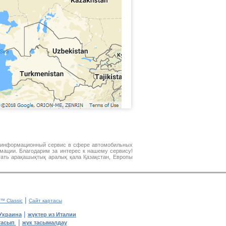
 информационный сервис в сфере автомобильных
мации. Благодарим за интерес к нашему сервису!
ать арақашықтық аралық қала Қазақстан, Европы
|
™ Classic
Сайт картасы
|
Украина
жүктер из Италии
|
тасып
жүк тасымалдау