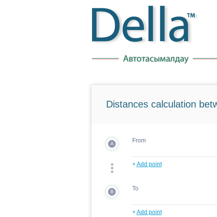
Distances calculation bet
From
A
+
Add point
To
B
+
Add point