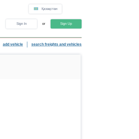
Қазақстан
Sign In
or
Sign Up
add vehicle
search freights and vehicles