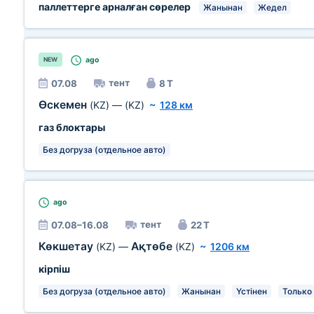
паллеттерге арналған сөрелер
Жанынан
Жедел
ago
NEW
тент
07.08
8 Т
Өскемен
(KZ)
—
(KZ)
~
128 км
газ блоктары
Без догруза (отдельное авто)
ago
тент
07.08–16.08
22 Т
Көкшетау
Ақтөбе
(KZ)
—
(KZ)
~
1206 км
кірпіш
Без догруза (отдельное авто)
Жанынан
Үстінен
Только