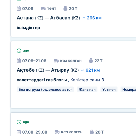
тент
07.08
20 Т
Астана
Атбасар
(KZ)
—
(KZ)
~
266 км
ішімдіктер
ago
кез келген
07.08–21.08
22 Т
Ақтөбе
Атырау
(KZ)
—
(KZ)
~
621 км
палеттердегі газ блогы
, Көліктер саны
3
Без догруза (отдельное авто)
Жанынан
Үстінен
Номера
ago
кез келген
07.08–29.08
20 Т