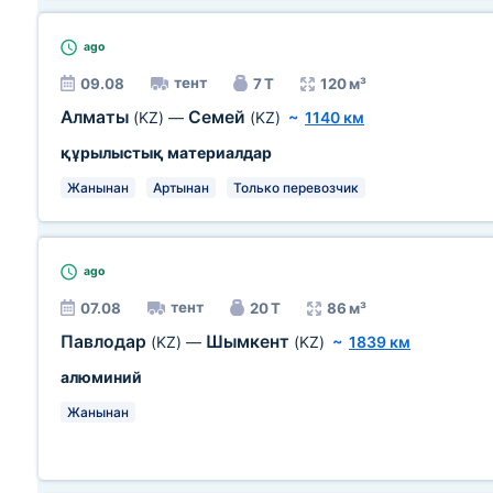
ago
тент
09.08
7 Т
120 м³
Алматы
Семей
(KZ)
—
(KZ)
~
1140 км
құрылыстық материалдар
Жанынан
Артынан
Только перевозчик
ago
тент
07.08
20 Т
86 м³
Павлодар
Шымкент
(KZ)
—
(KZ)
~
1839 км
алюминий
Жанынан