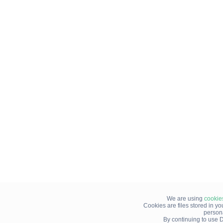
We are using
cookie
Cookies are files stored in y
person
By continuing to use D