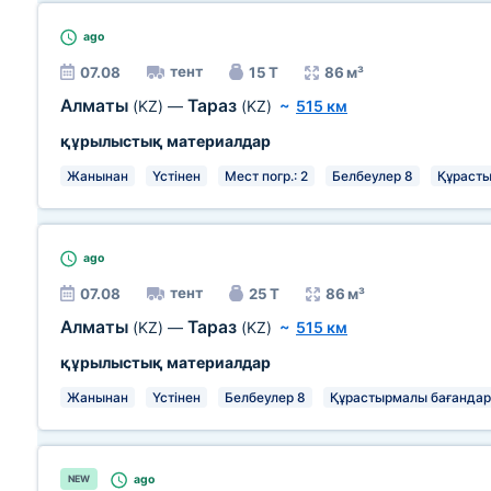
ago
тент
07.08
15 Т
86 м³
Алматы
Тараз
(KZ)
—
(KZ)
~
515 км
құрылыстық материалдар
Жанынан
Үстінен
Мест погр.: 2
Белбеулер 8
Құрасты
ago
тент
07.08
25 Т
86 м³
Алматы
Тараз
(KZ)
—
(KZ)
~
515 км
құрылыстық материалдар
Жанынан
Үстінен
Белбеулер 8
Құрастырмалы бағандар
ago
NEW