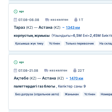
ago
кез келген
07.08–08.08
1 Т
Тараз
Астана
(KZ)
—
(KZ)
~
1343 км
корпустың жұмысы
(Ұзындығы=
6,5М
Ені=
2,45М
Биікті
Қосымша жүк тиеу
Үстінен
Только перевозчик
На скла
ago
кез келген
07.08–21.08
22 Т
Ақтөбе
Астана
(KZ)
—
(KZ)
~
1470 км
палеттердегі газ блогы
, Көліктер саны
9
Без догруза (отдельное авто)
Жанынан
Үстінен
Номера