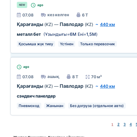
ago
NEW
кез келген
07.08
6 Т
Қарағанды
Павлодар
(KZ)
—
(KZ)
~
440 км
металл бет
(Ұзындығы=
6М
Ені=
1,5М
)
Қосымша жүк тиеу
Үстінен
Только перевозчик
ago
ашық
07.08
8 Т
70 м³
Қарағанды
Павлодар
(KZ)
—
(KZ)
~
440 км
сэндвич панелдер
Пневмоход
Жанынан
Без догруза (отдельное авто)
2
3
4
1