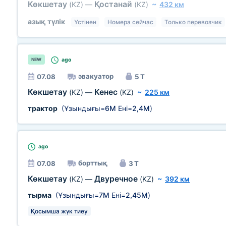
Көкшетау
Қостанай
(KZ)
—
(KZ)
~
432 км
азық түлік
Үстінен
Номера сейчас
Только перевозчик
ago
NEW
эвакуатор
07.08
5 Т
Көкшетау
Кенес
(KZ)
—
(KZ)
~
225 км
трактор
(Ұзындығы=
6М
Ені=
2,4М
)
ago
борттық
07.08
3 Т
Көкшетау
Двуречное
(KZ)
—
(KZ)
~
392 км
тырма
(Ұзындығы=
7М
Ені=
2,45М
)
Қосымша жүк тиеу