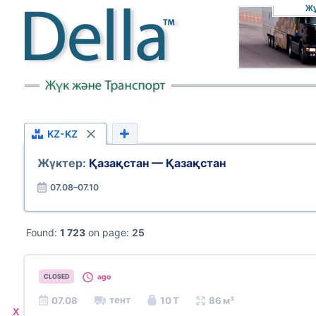
Ж
KZ-KZ
Жүктер:
Қазақстан — Қазақстан
07.08–07.10
Found:
1 723
on page:
25
ago
CLOSED
тент
07.08
10 Т
86 м³
X