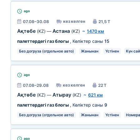
ago
кез келген
07.08–30.08
21,5 Т
Ақтөбе
Астана
(KZ)
—
(KZ)
~
1470 км
палеттердегі газ блогы
, Көліктер саны
15
Без догруза (отдельное авто)
Жанынан
Үстінен
Күн са
ago
кез келген
07.08–29.08
22 Т
Ақтөбе
Атырау
(KZ)
—
(KZ)
~
621 км
палеттердегі газ блогы
, Көліктер саны
9
Без догруза (отдельное авто)
Жанынан
Үстінен
Номера
ago