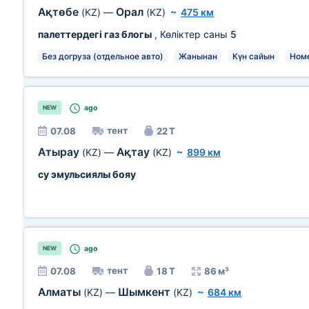
Ақтөбе
Орал
(KZ)
—
(KZ)
~
475 км
палеттердегі газ блогы
, Көліктер саны
5
Без догруза (отдельное авто)
Жанынан
Күн сайын
Номе
ago
NEW
тент
07.08
22 Т
Атырау
Ақтау
(KZ)
—
(KZ)
~
899 км
су эмульсиялы бояу
ago
NEW
тент
07.08
18 Т
86 м³
Алматы
Шымкент
(KZ)
—
(KZ)
~
684 км