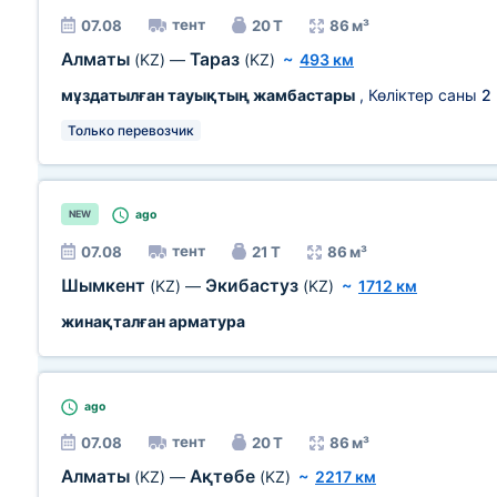
тент
07.08
20 Т
86 м³
Алматы
Тараз
(KZ)
—
(KZ)
~
493 км
мұздатылған тауықтың жамбастары
, Көліктер саны
2
Только перевозчик
ago
NEW
тент
07.08
21 Т
86 м³
Шымкент
Экибастуз
(KZ)
—
(KZ)
~
1712 км
жинақталған арматура
ago
тент
07.08
20 Т
86 м³
Алматы
Ақтөбе
(KZ)
—
(KZ)
~
2217 км