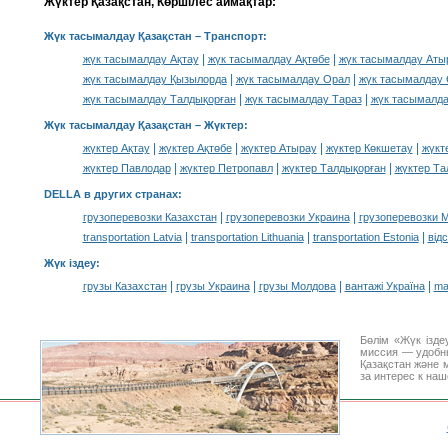
Жүктер Қазақстан, Көршілес аймақтар:
Жүк тасымалдау Қазақстан
– Транспорт:
|
|
жүк тасымалдау Ақтау
жүк тасымалдау Ақтөбе
жүк тасымалдау Аты
|
|
жүк тасымалдау Қызылорда
жүк тасымалдау Орал
жүк тасымалдау
|
|
жүк тасымалдау Талдықорған
жүк тасымалдау Тараз
жүк тасымалда
Жүк тасымалдау Қазақстан –
Жүктер
:
|
|
|
|
жүктер Ақтау
жүктер Ақтөбе
жүктер Атырау
жүктер Көкшетау
жүкт
|
|
|
жүктер Павлодар
жүктер Петропавл
жүктер Талдықорған
жүктер Та
DELLA в других странах
:
|
|
грузоперевозки Казахстан
грузоперевозки Украина
грузоперевозки 
|
|
|
transportation Latvia
transportation Lithuania
transportation Estonia
від
Жүк іздеу
:
|
|
|
|
грузы Казахстан
грузы Украина
грузы Молдова
вантажі Україна
ma
Бөлім «Жүк ізде
миссия — удобн
Қазақстан және 
за интерес к на