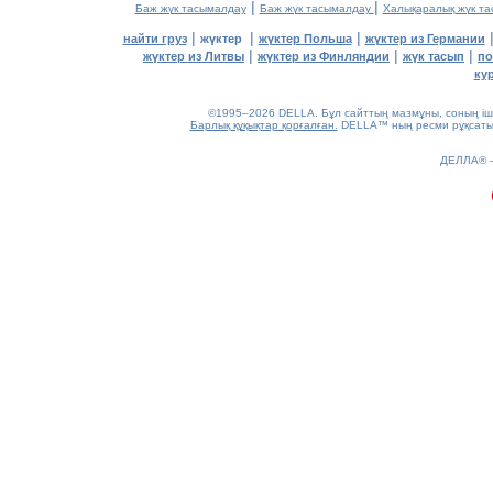
|
|
Баж жүк тасымалдау
Баж жүк тасымалдау
Халықаралық жүк т
|
|
|
найти груз
жүктер
жүктер Польша
жүктер из Германии
|
|
|
жүктер из Литвы
жүктер из Финляндии
жүк тасып
по
ку
©1995–2026 DELLA. Бұл сайттың мазмұны, соның ішін
Барлық құқықтар қорғалған.
DELLA™ ның ресми рұқсатынс
0.24(aws2)
ДЕЛЛА®
070826-09:25:20