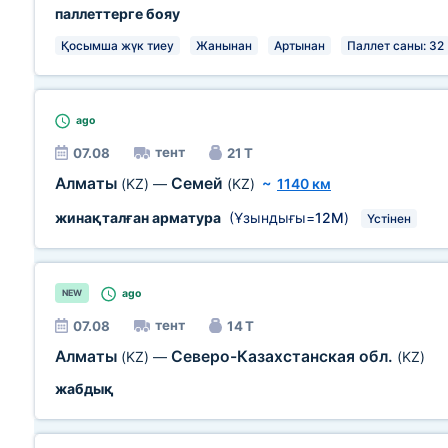
паллеттерге бояу
Қосымша жүк тиеу
Жанынан
Артынан
Паллет саны: 32
ago
тент
07.08
21 Т
Алматы
Семей
(KZ)
—
(KZ)
~
1140 км
жинақталған арматура
(Ұзындығы=
12М
)
Үстінен
ago
NEW
тент
07.08
14 Т
Алматы
Северо-Казахстанская обл.
(KZ)
—
(KZ)
жабдық