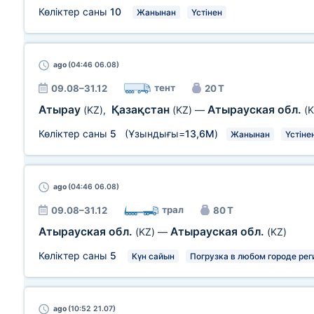
Көліктер саны
10
Жанынан
Үстінен
ago
(04:46 06.08)
тент
09.08–31.12
20 Т
Атырау
Қазақстан
Атырауская обл.
(KZ)
,
(KZ)
—
(K
Көліктер саны
5
(Ұзындығы=
13,6М
)
Жанынан
Үстіне
ago
(04:46 06.08)
трал
09.08–31.12
80 Т
Атырауская обл.
Атырауская обл.
(KZ)
—
(KZ)
Көліктер саны
5
Күн сайын
Погрузка в любом городе рег
ago
(10:52 21.07)