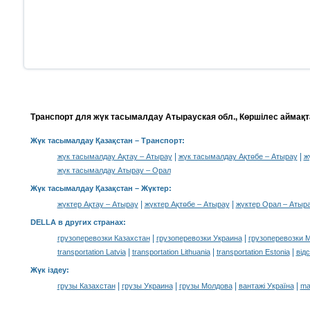
Транспорт для жүк тасымалдау Атырауская обл., Көршілес аймақт
Жүк тасымалдау Қазақстан
– Транспорт:
|
|
жүк тасымалдау Ақтау – Атырау
жүк тасымалдау Ақтөбе – Атырау
ж
жүк тасымалдау Атырау – Орал
Жүк тасымалдау Қазақстан –
Жүктер
:
|
|
жүктер Ақтау – Атырау
жүктер Ақтөбе – Атырау
жүктер Орал – Атыр
DELLA в других странах
:
|
|
грузоперевозки Казахстан
грузоперевозки Украина
грузоперевозки 
|
|
|
transportation Latvia
transportation Lithuania
transportation Estonia
від
Жүк іздеу
:
|
|
|
|
грузы Казахстан
грузы Украина
грузы Молдова
вантажі Україна
ma