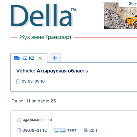
Жек
KZ-KZ
Vehicle:
Атырауская область
09.08–09.10
Found:
11
on page:
25
ago
(04:46 06.08)
тент
09.08–31.12
20 Т