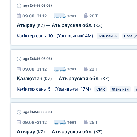
ago
(04:46 06.08)
тент
09.08–31.12
20 Т
Атырау
Атырауская обл.
(KZ)
—
(KZ)
Көліктер саны
10
(Ұзындығы=
14М
)
Күн сайын
Рога (
ago
(04:46 06.08)
тент
09.08–31.12
22 Т
Қазақстан
Атырауская обл.
(KZ)
—
(KZ)
Көліктер саны
5
(Ұзындығы=
17М
)
CMR
Жанынан
ago
(04:46 06.08)
тент
09.08–31.12
25 Т
Атырау
Атырауская обл.
(KZ)
—
(KZ)