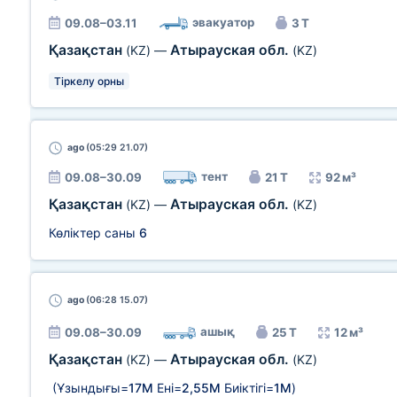
эвакуатор
09.08–03.11
3 Т
Қазақстан
Атырауская обл.
(KZ)
—
(KZ)
Тіркелу орны
ago
(05:29 21.07)
тент
09.08–30.09
21 Т
92 м³
Қазақстан
Атырауская обл.
(KZ)
—
(KZ)
Көліктер саны
6
ago
(06:28 15.07)
ашық
09.08–30.09
25 Т
12 м³
Қазақстан
Атырауская обл.
(KZ)
—
(KZ)
(Ұзындығы=
17М
Ені=
2,55М
Биіктігі=
1М
)