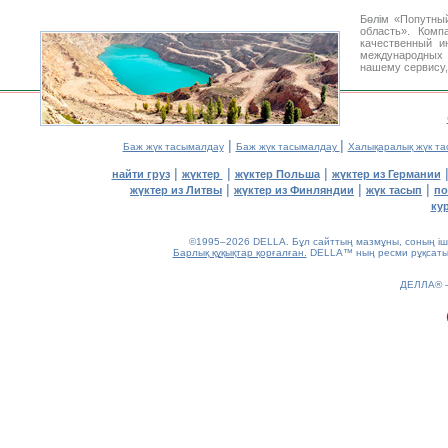
Бөлім «Попутный
область». Ком
качественный 
международных 
нашему сервису,
|
|
Баж жүк тасымалдау
Баж жүк тасымалдау
Халықаралық жүк т
|
|
|
найти груз
жүктер
жүктер Польша
жүктер из Германии
|
|
|
жүктер из Литвы
жүктер из Финляндии
жүк тасып
по
ку
©1995–2026 DELLA. Бұл сайттың мазмұны, соның ішін
Барлық құқықтар қорғалған.
DELLA™ ның ресми рұқсатынс
0.2(aws2)
ДЕЛЛА®
090826-13:34:00