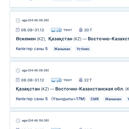
ago
(04:46 06.08)
тент
08.08–31.12
20 Т
Өскемен
Қазақстан
Восточно-Казахс
(KZ)
,
(KZ)
—
Көліктер саны
5
Жанынан
Үстінен
ago
(04:46 06.08)
тент
08.08–31.12
22 Т
Қазақстан
Восточно-Казахстанская обл.
(KZ)
—
(
Көліктер саны
5
(Ұзындығы=
17М
)
CMR
Жанынан
ago
(04:46 06.08)