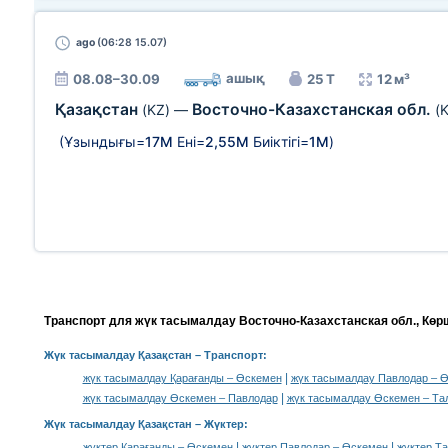
ago
(06:28 15.07)
ашық
08.08–30.09
25 Т
12 м³
Қазақстан
Восточно-Казахстанская обл.
(KZ)
—
(
(Ұзындығы=
17М
Ені=
2,55М
Биіктігі=
1М
)
Транспорт для жүк тасымалдау Восточно-Казахстанская обл., Көр
Жүк тасымалдау Қазақстан
– Транспорт:
|
жүк тасымалдау Қарағанды – Өскемен
жүк тасымалдау Павлодар – 
|
жүк тасымалдау Өскемен – Павлодар
жүк тасымалдау Өскемен – Та
Жүк тасымалдау Қазақстан –
Жүктер
:
|
|
жүктер Қарағанды – Өскемен
жүктер Павлодар – Өскемен
жүктер Т