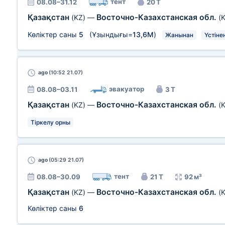
тент
08.08–31.12
20 Т
Қазақстан
Восточно-Казахстанская обл.
(KZ)
—
(
Көліктер саны
5
(Ұзындығы=
13,6М
)
Жанынан
Үстіне
ago
(10:52 21.07)
эвакуатор
08.08–03.11
3 Т
Қазақстан
Восточно-Казахстанская обл.
(KZ)
—
(
Тіркелу орны
ago
(05:29 21.07)
тент
08.08–30.09
21 Т
92 м³
Қазақстан
Восточно-Казахстанская обл.
(KZ)
—
(
Көліктер саны
6