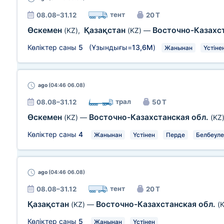
тент
08.08–31.12
20 Т
Өскемен
Қазақстан
Восточно-Казахс
(KZ)
,
(KZ)
—
Көліктер саны
5
(Ұзындығы=
13,6М
)
Жанынан
Үстіне
ago
(04:46 06.08)
трал
08.08–31.12
50 Т
Өскемен
Восточно-Казахстанская обл.
(KZ)
—
(KZ
Көліктер саны
4
Жанынан
Үстінен
Перде
Белбеуле
ago
(04:46 06.08)
тент
08.08–31.12
20 Т
Қазақстан
Восточно-Казахстанская обл.
(KZ)
—
(
Көліктер саны
5
Жанынан
Үстінен