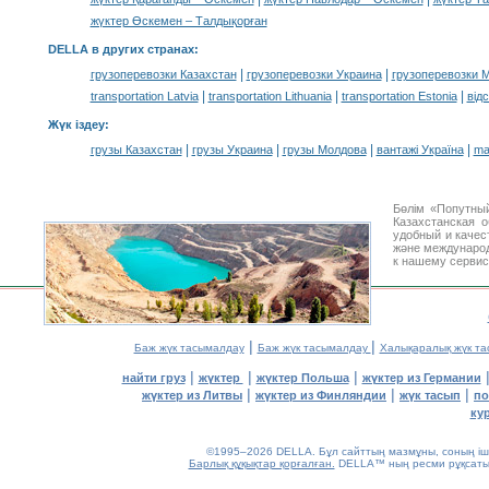
жүктер Өскемен – Талдықорған
DELLA в других странах
:
|
|
грузоперевозки Казахстан
грузоперевозки Украина
грузоперевозки 
|
|
|
transportation Latvia
transportation Lithuania
transportation Estonia
від
Жүк іздеу
:
|
|
|
|
грузы Казахстан
грузы Украина
грузы Молдова
вантажі Україна
ma
Бөлім «Попутный
Казахстанская 
удобный и каче
және международ
к нашему сервис
|
|
Баж жүк тасымалдау
Баж жүк тасымалдау
Халықаралық жүк т
|
|
|
найти груз
жүктер
жүктер Польша
жүктер из Германии
|
|
|
жүктер из Литвы
жүктер из Финляндии
жүк тасып
по
ку
©1995–2026 DELLA. Бұл сайттың мазмұны, соның ішін
Барлық құқықтар қорғалған.
DELLA™ ның ресми рұқсатынс
0.18(aws4)