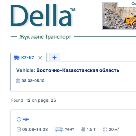
Се
KZ-KZ
Vehicle:
Восточно-Казахстанская область
08.08–08.10
Found:
12
on page:
25
ago
тент
08.08–14.08
1.5 Т
20 м³