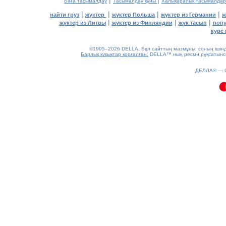
|
|
Баға тасымалдау
Тасымалдау құны
Халықаралық тасымалдар
|
|
|
|
найти груз
жүктер
жүктер Польша
жүктер из Германии
ж
|
|
|
жүктер из Литвы
жүктер из Финляндии
жүк тасып
попу
курс 
©1995–2026 DELLA. Бұл сайттың мазмұны, соның ішінде 
Барлық құқықтар қорғалған.
DELLA™ ның ресми рұқсатынсыз
0.13(aws4)
ДЕЛЛА® —
080826-02:21:57