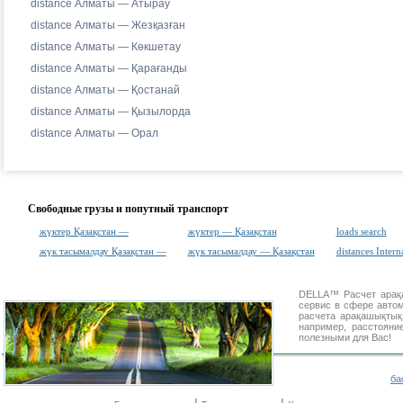
distance Алматы — Атырау
distance Алматы — Жезқазған
distance Алматы — Көкшетау
distance Алматы — Қарағанды
distance Алматы — Қостанай
distance Алматы — Қызылорда
distance Алматы — Орал
Свободные грузы и попутный транспорт
жүктер Қазақстан —
жүктер — Қазақстан
loads search
жүк тасымалдау Қазақстан —
жүк тасымалдау — Қазақстан
distances Intern
DELLA™
Расчет ара
сервис в сфере авт
расчета арақашықты
например, расстоян
полезными для Вас!
ба