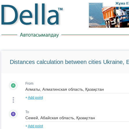
Жұма
0
Distances calculation between cities Ukraine, 
From
A
+
Add point
To
B
+
Add point