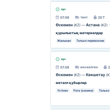
ago
тент
07.08
20 Т
Өскемен
Астана
(KZ)
—
(KZ)
құрылыстық материалдар
Жанынан
Только перевозчик
ago
кез келген
07.08
2
Өскемен
Көкшетау
(KZ)
—
(K
металл құбырлар
Үстінен
Рога (коники)
Только