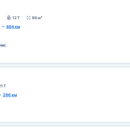
12 Т
86 м³
~
464 км
час
21 Т
~
266 км