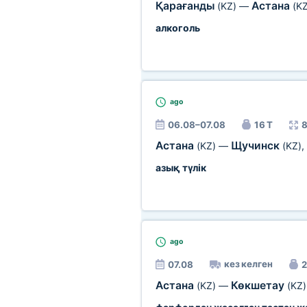
Қарағанды
Астана
(KZ)
—
(KZ
алкоголь
ago
06.08–07.08
16 Т
8
Астана
Щучинск
(KZ)
—
(KZ)
,
азық түлік
ago
кез келген
07.08
2
Астана
Көкшетау
(KZ)
—
(KZ)