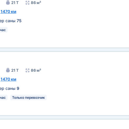
21 Т
86 м³
~
1470 км
тер саны
75
час
21 Т
86 м³
~
1470 км
тер саны
9
час
Только перевозчик