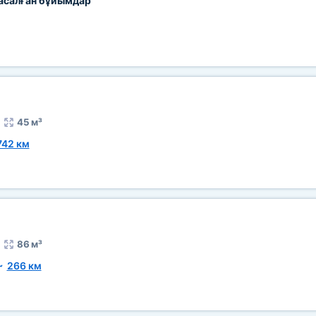
асалған бұйымдар
45 м³
742 км
86 м³
~
266 км