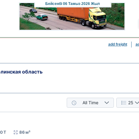
Бейсенбі
06 Тамыз 2026 Жыл
add freight
a
линская область
All Time
25
0 Т
86 м³