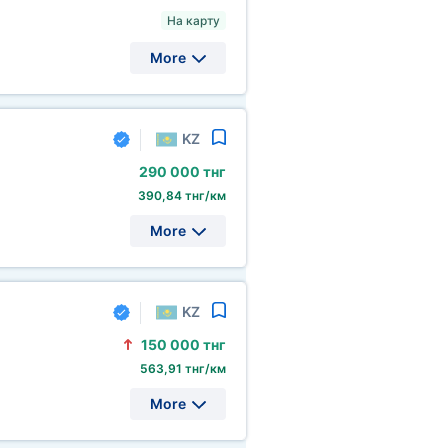
На карту
More
KZ
290
000 тнг
390,84 тнг/км
More
KZ
150
000 тнг
563,91 тнг/км
More