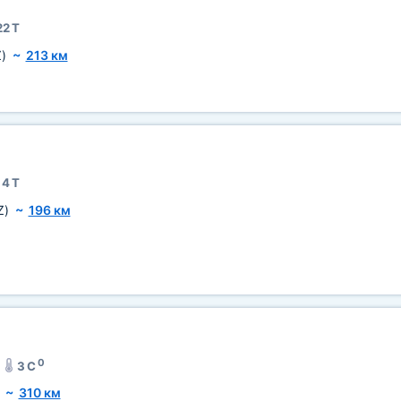
22 Т
)
~
213 км
14 Т
Z)
~
196 км
0
3 C
~
310 км