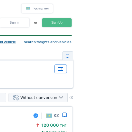
Қазақстан
Sign In
or
Sign Up
dd vehicle
search freights and vehicles
Without conversion
KZ
120
000 тнг