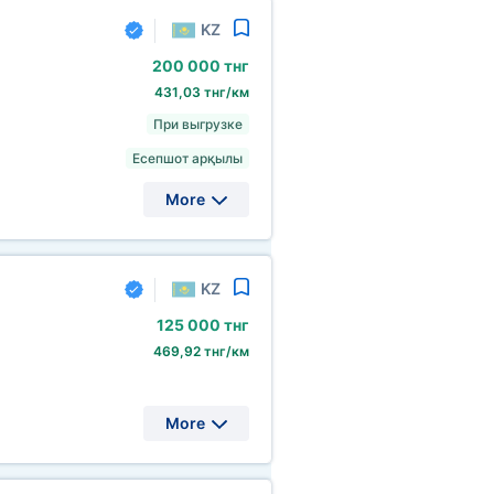
KZ
200
000 тнг
431,03 тнг/км
При выгрузке
Есепшот арқылы
More
KZ
125
000 тнг
469,92 тнг/км
More