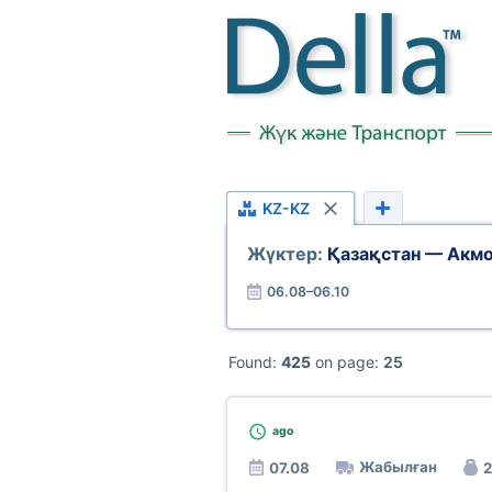
KZ-KZ
Жүктер:
Қазақстан — Акмо
06.08–06.10
Found:
425
on page:
25
ago
Жабылған
07.08
2