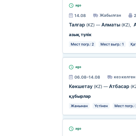
ago
Жабылған
14.08
2
Талгар
Алматы
(KZ)
—
(KZ)
,
азық түлік
Мест погр.: 2
Мест выгр.: 1
Қа
ago
кез келген
06.08–14.08
Көкшетау
Атбасар
(KZ)
—
(K
құбырлар
Жанынан
Үстінен
Мест погр.: 
ago