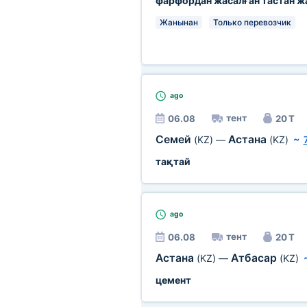
фарфордан жасалған тастан ж
Жанынан
Только перевозчик
ago
тент
06.08
20 Т
Семей
Астана
(KZ)
—
(KZ)
~
тақтай
ago
тент
06.08
20 Т
Астана
Атбасар
(KZ)
—
(KZ)
цемент