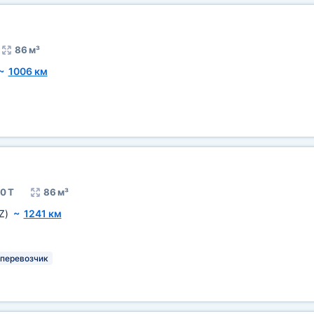
86 м³
~
1006 км
0 Т
86 м³
Z)
~
1241 км
 перевозчик