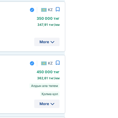
KZ
350
000 тнг
347,91 тнг/км
More
KZ
450
000 тнг
362,61 тнг/км
Алдын ала төлем
Қолма қол
More