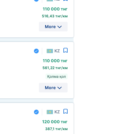
110
000 тнг
516,43 тнг/км
More
KZ
110
000 тнг
561,22 тнг/км
Қолма қол
More
KZ
120
000 тнг
387,1 тнг/км