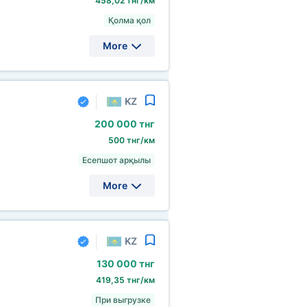
458,02 тнг/км
Қолма қол
More
KZ
200
000 тнг
500 тнг/км
Есепшот арқылы
More
KZ
130
000 тнг
419,35 тнг/км
При выгрузке