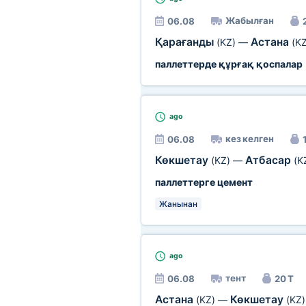
Жабылған
06.08
Қарағанды
Астана
(KZ)
—
(KZ
паллеттерде құрғақ қоспалар
ago
кез келген
06.08
Көкшетау
Атбасар
(KZ)
—
(K
паллеттерге цемент
Жанынан
ago
тент
06.08
20 Т
Астана
Көкшетау
(KZ)
—
(KZ)