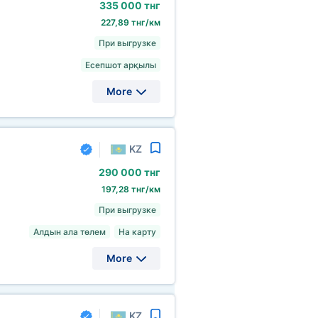
335
000 тнг
227,89 тнг/км
При выгрузке
Есепшот арқылы
More
KZ
290
000 тнг
197,28 тнг/км
При выгрузке
Алдын ала төлем
На карту
More
KZ