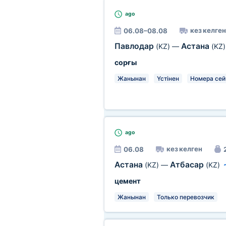
ago
кез келген
06.08–08.08
Павлодар
Астана
(KZ)
—
(KZ)
сорғы
Жанынан
Үстінен
Номера сей
ago
кез келген
06.08
Астана
Атбасар
(KZ)
—
(KZ)
цемент
Жанынан
Только перевозчик