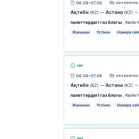
кез келген
06.08–07.08
Ақтөбе
Астана
(KZ)
—
(KZ)
палеттердегі газ блогы
, Көлік
Жанынан
Үстінен
Номера сей
ago
кез келген
06.08–07.08
Ақтөбе
Астана
(KZ)
—
(KZ)
палеттердегі газ блогы
, Көлік
Жанынан
Үстінен
Номера сей
ago