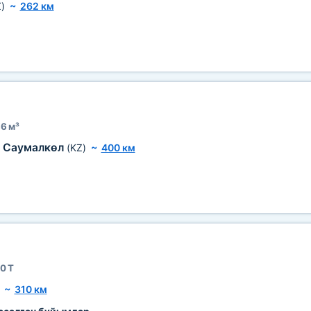
)
~
262 км
6 м³
Саумалкөл
(KZ)
~
400 км
0 Т
~
310 км