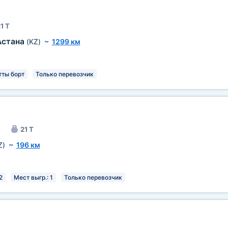
1 Т
Астана
(KZ)
~
1299 км
тты борт
Только перевозчик
21 Т
Z)
~
196 км
2
Мест выгр.: 1
Только перевозчик