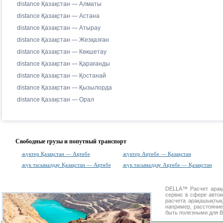
distance Қазақстан — Алматы
distance Қазақстан — Астана
distance Қазақстан — Атырау
distance Қазақстан — Жезқазған
distance Қазақстан — Көкшетау
distance Қазақстан — Қарағанды
distance Қазақстан — Қостанай
distance Қазақстан — Қызылорда
distance Қазақстан — Орал
Свободные грузы и попутный транспорт
жүктер Қазақстан — Ақтөбе
жүктер Ақтөбе — Қазақстан
жүк тасымалдау Қазақстан — Ақтөбе
жүк тасымалдау Ақтөбе — Қазақстан
DELLA™
Расчет ара
сервис в сфере авт
расчета арақашықты
например, расстояние
быть полезными для В