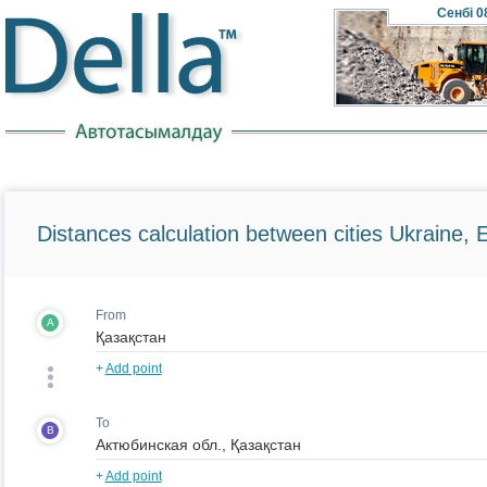
Сенбі
0
Distances calculation between cities Ukraine, 
From
A
+
Add point
To
B
+
Add point