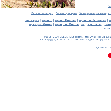
ба
|
|
Баға тасымалдау
Тасымалдау құны
Халықаралық тасымалдар
|
|
|
|
найти груз
жүктер
жүктер Польша
жүктер из Германии
ж
|
|
|
жүктер из Литвы
жүктер из Финляндии
жүк тасып
попу
курс 
©1995–2026 DELLA. Бұл сайттың мазмұны, соның ішінде 
Барлық құқықтар қорғалған.
DELLA™ ның ресми рұқсатынсыз
0.07(aws4)
ДЕЛЛА® —
080826-13:43:55