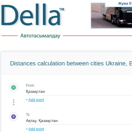
Жұма
0
Distances calculation between cities Ukraine, 
From
A
+
Add point
To
B
+
Add point