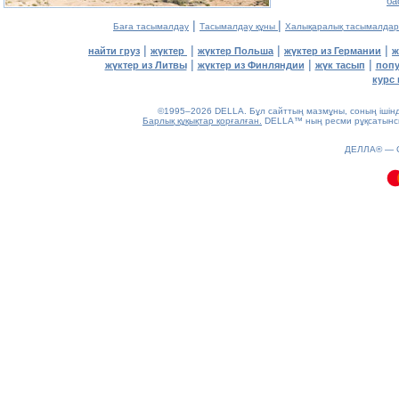
ба
|
|
Баға тасымалдау
Тасымалдау құны
Халықаралық тасымалдар
|
|
|
|
найти груз
жүктер
жүктер Польша
жүктер из Германии
ж
|
|
|
жүктер из Литвы
жүктер из Финляндии
жүк тасып
попу
курс 
©1995–2026 DELLA. Бұл сайттың мазмұны, соның ішінде 
Барлық құқықтар қорғалған.
DELLA™ ның ресми рұқсатынсыз
0.08(aws3)
ДЕЛЛА® —
080826-01:15:07