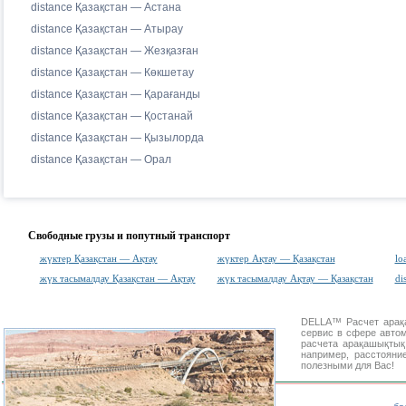
distance Қазақстан — Астана
distance Қазақстан — Атырау
distance Қазақстан — Жезқазған
distance Қазақстан — Көкшетау
distance Қазақстан — Қарағанды
distance Қазақстан — Қостанай
distance Қазақстан — Қызылорда
distance Қазақстан — Орал
Свободные грузы и попутный транспорт
жүктер Қазақстан — Ақтау
жүктер Ақтау — Қазақстан
lo
жүк тасымалдау Қазақстан — Ақтау
жүк тасымалдау Ақтау — Қазақстан
di
DELLA™
Расчет ара
сервис в сфере авт
расчета арақашықты
например, расстояни
полезными для Вас!