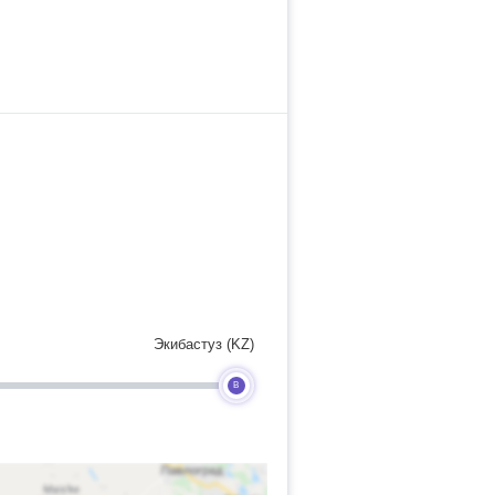
Экибастуз (KZ)
B