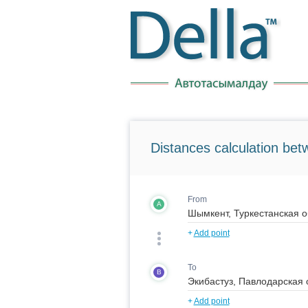
Distances calculation bet
From
A
+
Add point
To
B
+
Add point