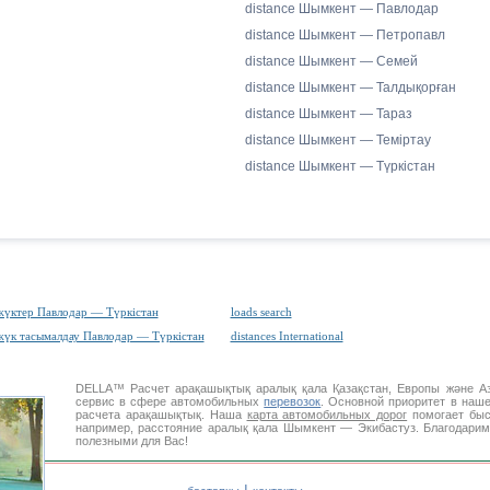
distance Шымкент — Павлодар
distance Шымкент — Петропавл
distance Шымкент — Семей
distance Шымкент — Талдықорған
distance Шымкент — Тараз
distance Шымкент — Теміртау
distance Шымкент — Түркістан
жүктер Павлодар — Түркістан
loads search
жүк тасымалдау Павлодар — Түркістан
distances International
DELLA™
Расчет арақашықтық
аралық қала Қазақстан, Европы және 
сервис в сфере автомобильных
перевозок
. Основной приоритет в наш
расчета арақашықтық. Наша
карта автомобильных дорог
помогает быс
например, расстояние аралық қала Шымкент — Экибастуз. Благодарим
полезными для Вас!