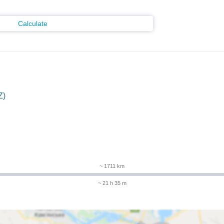
Calculate
Z)
m
~ 1711 km
~ 21 h 35 m