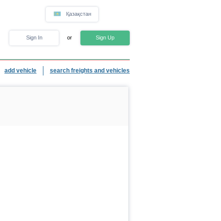
Қазақстан
Sign In
or
Sign Up
add vehicle
search freights and vehicles