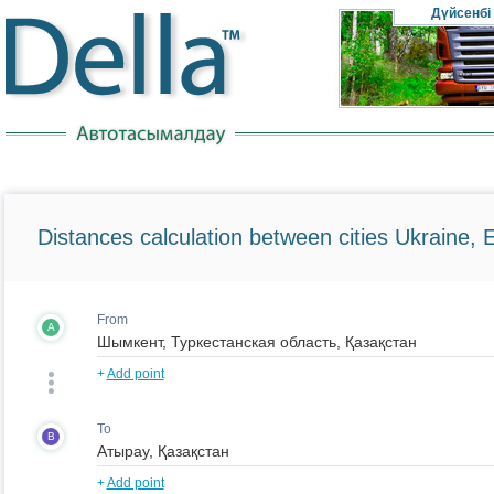
Дүйсенбі
Distances calculation between cities Ukraine, 
From
A
+
Add point
To
B
+
Add point