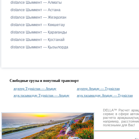
distance Шымкент — Алматы
distance Шымкент — Астана
distance Шымкент — Жезқазған
distance Шымкент — Көкшетау
distance Шымкент — Қарағанды
distance Шымкент — Қостанай
distance Шымкент — Қызылорда
Свободные грузы и попутный транспорт
жүктер Түркістан — Атырау
жүктер Атырау — Түркістан
жүк тасымалдау Түркістан — Атырау
жүк тасымалдау Атырау — Түркістан
DELLA™
Расчет ара
сервис в сфере авт
расчета арақашықты
например, расстояни
полезными для Вас!