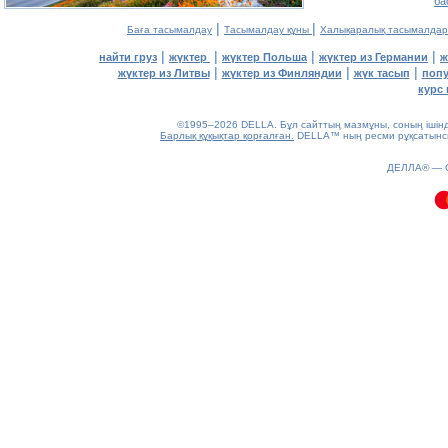
ба
|
|
Баға тасымалдау
Тасымалдау құны
Халықаралық тасымалдар
|
|
|
|
найти груз
жүктер
жүктер Польша
жүктер из Германии
ж
|
|
|
жүктер из Литвы
жүктер из Финляндии
жүк тасып
попу
курс 
©1995–2026 DELLA. Бұл сайттың мазмұны, соның ішінде 
Барлық құқықтар қорғалған.
DELLA™ ның ресми рұқсатынсыз
0.11(aws3)
ДЕЛЛА® —
100826-22:47:04