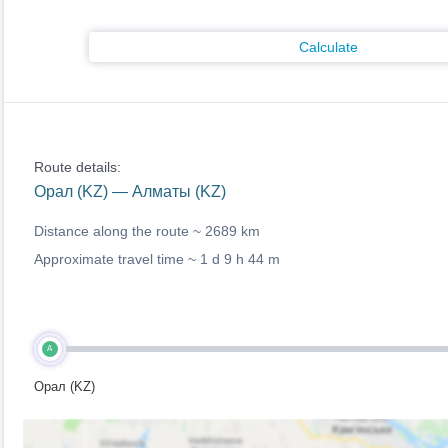
Calculate
Route details:
Орал (KZ) — Алматы (KZ)
Distance along the route ~
2689 km
Approximate travel time ~
1 d 9 h 44 m
A
Орал (KZ)