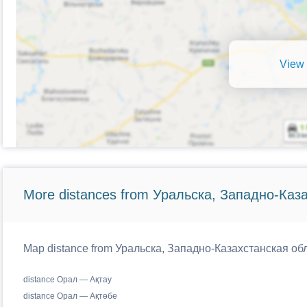
View 
More distances from Уральска, Западно-Каз
Map distance from Уральска, Западно-Казахстанская облас
distance Орал — Ақтау
distance Орал — Ақтөбе