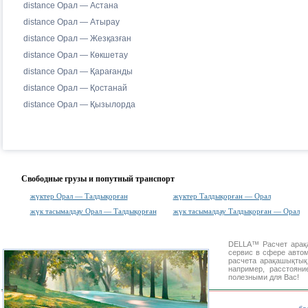
distance Орал — Астана
distance Орал — Атырау
distance Орал — Жезқазған
distance Орал — Көкшетау
distance Орал — Қарағанды
distance Орал — Қостанай
distance Орал — Қызылорда
Свободные грузы и попутный транспорт
жүктер Орал — Талдықорған
жүктер Талдықорған — Орал
жүк тасымалдау Орал — Талдықорған
жүк тасымалдау Талдықорған — Орал
DELLA™
Расчет ара
сервис в сфере авт
расчета арақашықты
например, расстоян
полезными для Вас!