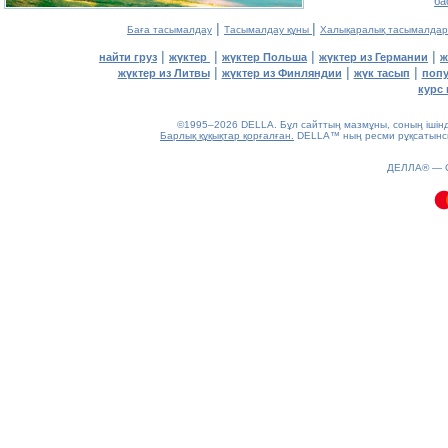
ба
|
|
Баға тасымалдау
Тасымалдау құны
Халықаралық тасымалдар
|
|
|
|
найти груз
жүктер
жүктер Польша
жүктер из Германии
ж
|
|
|
жүктер из Литвы
жүктер из Финляндии
жүк тасып
попу
курс 
©1995–2026 DELLA. Бұл сайттың мазмұны, соның ішінде 
Барлық құқықтар қорғалған.
DELLA™ ның ресми рұқсатынсыз
0.12(aws4)
ДЕЛЛА® —
060826-19:29:54