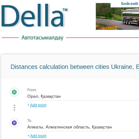
Бейсенбі
Distances calculation between cities Ukraine, 
From
A
+
Add point
To
B
+
Add point