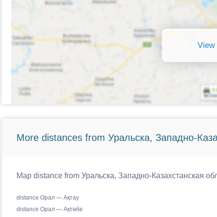
View 
More distances from Уральска, Западно-Каз
Map distance from Уральска, Западно-Казахстанская облас
distance Орал — Ақтау
distance Орал — Ақтөбе