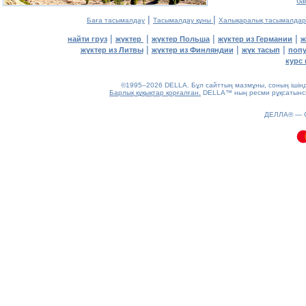
ба
|
|
Баға тасымалдау
Тасымалдау құны
Халықаралық тасымалдар
|
|
|
|
найти груз
жүктер
жүктер Польша
жүктер из Германии
ж
|
|
|
жүктер из Литвы
жүктер из Финляндии
жүк тасып
попу
курс 
©1995–2026 DELLA. Бұл сайттың мазмұны, соның ішінде 
Барлық құқықтар қорғалған.
DELLA™ ның ресми рұқсатынсыз
0.08(aws4)
ДЕЛЛА® —
070826-01:39:25