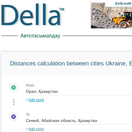
Бейсенбі
Distances calculation between cities Ukraine, 
From
A
+
Add point
To
B
+
Add point