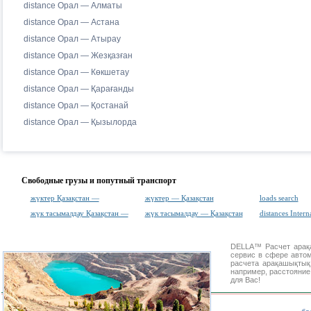
distance Орал — Алматы
distance Орал — Астана
distance Орал — Атырау
distance Орал — Жезқазған
distance Орал — Көкшетау
distance Орал — Қарағанды
distance Орал — Қостанай
distance Орал — Қызылорда
Свободные грузы и попутный транспорт
жүктер Қазақстан —
жүктер — Қазақстан
loads search
жүк тасымалдау Қазақстан —
жүк тасымалдау — Қазақстан
distances Intern
DELLA™
Расчет ара
сервис в сфере авт
расчета арақашықты
например, расстояние
для Вас!