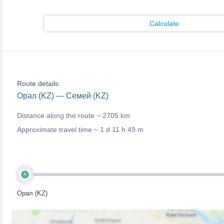
Calculate
Route details:
Орал (KZ) — Семей (KZ)
Distance along the route ~
2705 km
Approximate travel time ~
1 d 11 h 49 m
A
Орал (KZ)