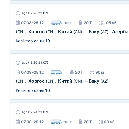
ago
(12:26 29.07)
тент
07.08–25.12
20 Т
105 м³
Хоргос
Китай
Баку
Азерб
(CN)
,
(CN)
,
(CN)
—
(AZ)
,
Көліктер саны
10
ago
(12:26 29.07)
07.08–25.12
20 Т
90 м³
Хоргос
Китай
Баку
(CN)
,
(CN)
,
(CN)
—
(AZ)
Көліктер саны
10
ago
(12:24 29.07)
тент
07.08–25.12
20 Т
90 м³