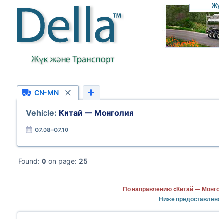
Ж
CN-MN
Vehicle:
Китай — Монголия
07.08–07.10
Found:
0
on page:
25
По направлению «Китай — Монго
Ниже предоставлен