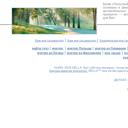
Бөлім «Попутный
основана в фев
автомобильны
приоритет — акт
для Вас!
|
|
Баж жүк тасымалдау
Баж жүк тасымалдау
Халықаралық жүк т
|
|
|
найти груз
жүктер
жүктер Польша
жүктер из Германии
|
|
|
жүктер из Литвы
жүктер из Финляндии
жүк тасып
по
ку
©1995–2026 DELLA. Бұл сайттың мазмұны, соның ішін
Барлық құқықтар қорғалған.
DELLA™ ның ресми рұқсатынс
0.25(aws2)
ДЕЛЛА®
070826-11:01:56