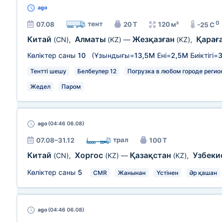
ago
0
тент
07.08
20 Т
120 м³
-25 C
Китай
Алматы
Жезқазған
Қарағ
(CN)
,
(KZ)
—
(KZ)
,
Көліктер саны
10
(Ұзындығы=
13,5М
Ені=
2,5М
Биіктігі=
Тентті шешу
Белбеулер 12
Погрузка в любом городе регио
Жедел
Паром
ago
(04:46 06.08)
трал
07.08–31.12
100 Т
Китай
Хоргос
Қазақстан
Узбеки
(CN)
,
(KZ)
—
(KZ)
,
Көліктер саны
5
CMR
Жанынан
Үстінен
Әр қашан
ago
(04:46 06.08)