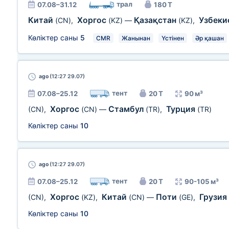
трал
07.08–31.12
180 Т
Китай
Хоргос
Қазақстан
Узбеки
(CN)
,
(KZ)
—
(KZ)
,
Көліктер саны
5
CMR
Жанынан
Үстінен
Әр қашан
ago
(12:27 29.07)
тент
07.08–25.12
20 Т
90 м³
Хоргос
Стамбул
Турция
(CN)
,
(CN)
—
(TR)
,
(TR)
Көліктер саны
10
ago
(12:27 29.07)
тент
07.08–25.12
20 Т
90-105 м³
Хоргос
Китай
Поти
Грузия
(CN)
,
(KZ)
,
(CN)
—
(GE)
,
Көліктер саны
10