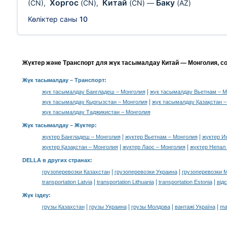
Хоргос
Китай
Баку
(CN)
,
(CN)
,
(CN)
—
(AZ)
Көліктер саны
10
Жүктер және Транспорт для жүк тасымалдау Китай — Монголия, с
Жүк тасымалдау
– Транспорт:
|
жүк тасымалдау Бангладеш – Монголия
жүк тасымалдау Вьетнам – М
|
жүк тасымалдау Кыргызстан – Монголия
жүк тасымалдау Қазақстан –
жүк тасымалдау Таджикистан – Монголия
Жүк тасымалдау –
Жүктер
:
|
|
жүктер Бангладеш – Монголия
жүктер Вьетнам – Монголия
жүктер И
|
|
жүктер Қазақстан – Монголия
жүктер Лаос – Монголия
жүктер Непал
DELLA в других странах
:
|
|
грузоперевозки Казахстан
грузоперевозки Украина
грузоперевозки 
|
|
|
transportation Latvia
transportation Lithuania
transportation Estonia
від
Жүк іздеу
:
|
|
|
|
грузы Казахстан
грузы Украина
грузы Молдова
вантажі Україна
ma