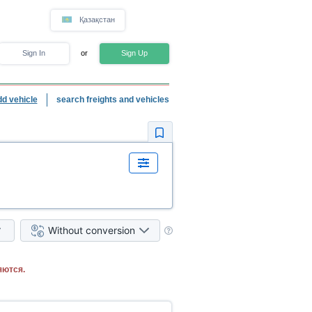
Қазақстан
Sign In
or
Sign Up
dd vehicle
search freights and vehicles
Without conversion
яются.