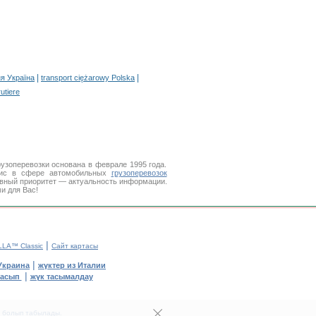
|
|
я Україна
transport ciężarowy Polska
rutiere
узоперевозки основана в феврале 1995 года.
вис в сфере автомобильных
грузоперевозок
авный приоритет — актуальность информации.
и для Вас!
|
LA™ Classic
Сайт картасы
|
Украина
жүктер из Италии
|
тасып
жүк тасымалдау
і болып табылады.