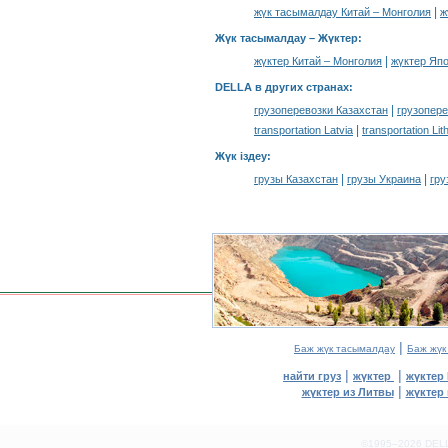
|
жүк тасымалдау Китай – Монголия
ж
Жүк тасымалдау –
Жүктер
:
|
жүктер Китай – Монголия
жүктер Яп
DELLA в других странах
:
|
грузоперевозки Казахстан
грузопере
|
transportation Latvia
transportation Lit
Жүк іздеу
:
|
|
грузы Казахстан
грузы Украина
гру
|
Баж жүк тасымалдау
Баж жүк
|
|
найти груз
жүктер
жүктер
|
жүктер из Литвы
жүктер
©1995–2026 DELLA