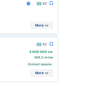
KZ
More
KZ
3
000
000 тнг
659,2 тнг/км
Есепшот арқылы
More