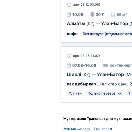
ago
(09:12 03.08)
10.08
20 Т
86 м³
Алматы
Улан-Батор
(KZ)
—
(
кофе
Без догруза (отдельное авт
ago
(08:25 31.07)
контейнер
07.08–16.08
Шиелі
Улан-Батор
(KZ)
—
(M
пвх құбырлар
, Көліктер саны
Үстінен
Только перевозчик
TI
Жүктер және Транспорт для жүк тасы
Жүк тасымалдау
– Транспорт: