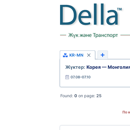
KR-MN
Жүктер:
Корея — Монголи
07.08–07.10
Found:
0
on page:
25
По 