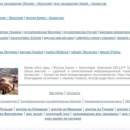
|
үк тасымалдау Япония – Монголия
жүк тасымалдау Корея – Қазақстан
|
ония – Монголия
жүктер Корея – Қазақстан
|
|
|
возки Украина
грузоперевозки Молдова
грузоперевозки Грузия
вантажні перевезенн
|
|
|
|
huania
transportation Estonia
відстані між містами
odległości między miastami
distanţe 
|
|
|
|
зы Молдова
вантажі Україна
marfuri Moldova
náklady Slovensko
ładunki Polska
Бөлім «Жүк іздеу / Жүктер Корея — Монголия». Компания DELLA™ Гр
Наша миссия — удобный и качественный информационный сер
Қазақстан — Қазақстан және международных грузоперевозок. Наш гл
Благодарим за интерес к нашему сервису, всегда рады быть полезным
|
бастапқы
контакты
|
|
|
 тасымалдау
Халықаралық жүк тасымалдарына бағалар
Арақашықтық аралық қала
DEL
|
|
|
|
 Польша
жүктер из Германии
жүктер из Франции
жүктер из Турции
жүктер 
|
|
|
|
 из Финляндии
жүк тасып
попутный груз
халықаралық жүк тасымалы
жүк 
курс валют на сегодня
. Бұл сайттың мазмұны, соның ішінде безендірілуі және стилі, авторлық құқықтың обьектіс