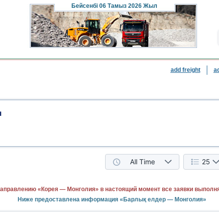
Бейсенбі
06 Тамыз 2026 Жыл
add freight
a
я
All Time
25
направлению «Корея — Монголия» в настоящий момент все заявки выполн
Ниже предоставлена информация «Барлық елдер — Монголия»