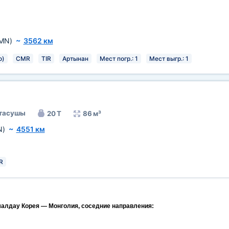
MN)
~
3562 км
о)
CMR
TIR
Артынан
Мест погр.: 1
Мест выгр.: 1
 тасушы
20 Т
86 м³
N)
~
4551 км
2
R
малдау Корея — Монголия, соседние направления: