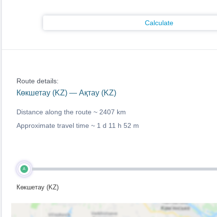
Calculate
Route details:
Көкшетау (KZ) — Ақтау (KZ)
Distance along the route ~
2407 km
Approximate travel time ~
1 d 11 h 52 m
A
Көкшетау (KZ)