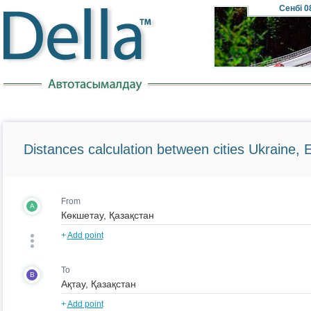
Сенбі
0
Distances calculation between cities Ukraine, 
From
A
+
Add point
To
B
+
Add point