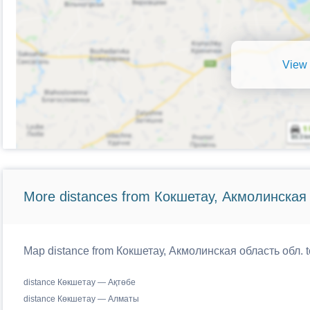
View 
More distances from Кокшетау, Акмолинская
Map distance from Кокшетау, Акмолинская область обл. to
distance Көкшетау — Ақтөбе
distance Көкшетау — Алматы