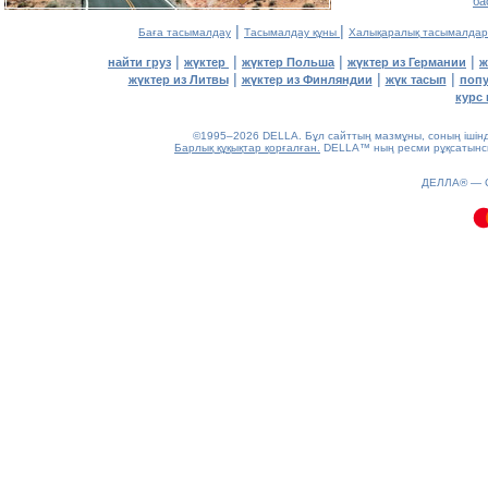
ба
|
|
Баға тасымалдау
Тасымалдау құны
Халықаралық тасымалдар
|
|
|
|
найти груз
жүктер
жүктер Польша
жүктер из Германии
ж
|
|
|
жүктер из Литвы
жүктер из Финляндии
жүк тасып
попу
курс 
©1995–2026 DELLA. Бұл сайттың мазмұны, соның ішінде 
Барлық құқықтар қорғалған.
DELLA™ ның ресми рұқсатынсыз
0.07(aws4)
ДЕЛЛА® —
080826-08:34:07