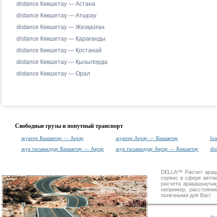
distance Көкшетау — Астана
distance Көкшетау — Атырау
distance Көкшетау — Жезқазған
distance Көкшетау — Қарағанды
distance Көкшетау — Қостанай
distance Көкшетау — Қызылорда
distance Көкшетау — Орал
Свободные грузы и попутный транспорт
жүктер Көкшетау — Ақтау
жүктер Ақтау — Көкшетау
loa
жүк тасымалдау Көкшетау — Ақтау
жүк тасымалдау Ақтау — Көкшетау
dis
DELLA™
Расчет ара
сервис в сфере авт
расчета арақашықты
например, расстояни
полезными для Вас!