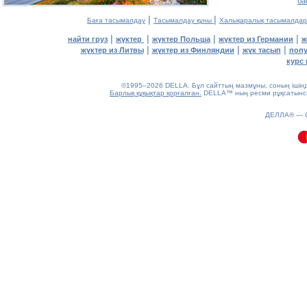
ба
|
|
Баға тасымалдау
Тасымалдау құны
Халықаралық тасымалдар
|
|
|
|
найти груз
жүктер
жүктер Польша
жүктер из Германии
ж
|
|
|
жүктер из Литвы
жүктер из Финляндии
жүк тасып
попу
курс 
©1995–2026 DELLA. Бұл сайттың мазмұны, соның ішінде 
Барлық құқықтар қорғалған.
DELLA™ ның ресми рұқсатынсыз
0.1(aws2)
ДЕЛЛА® —
070826-18:46:44