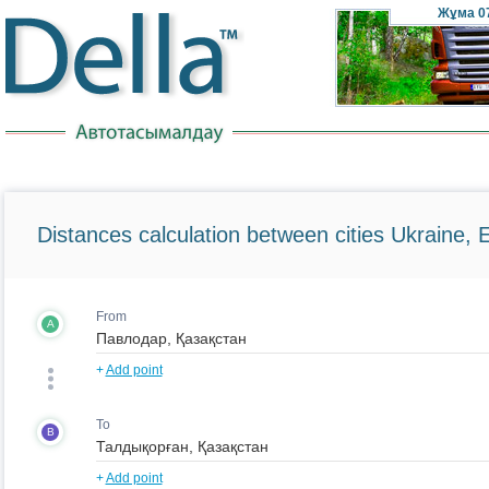
Жұма
0
Distances calculation between cities Ukraine, 
From
A
+
Add point
To
B
+
Add point