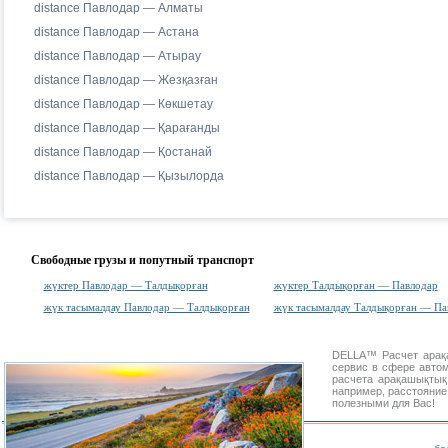
distance Павлодар — Алматы
distance Павлодар — Астана
distance Павлодар — Атырау
distance Павлодар — Жезқазған
distance Павлодар — Көкшетау
distance Павлодар — Қарағанды
distance Павлодар — Қостанай
distance Павлодар — Қызылорда
Свободные грузы и попутный транспорт
жүктер Павлодар — Талдықорған
жүктер Талдықорған — Павлодар
жүк тасымалдау Павлодар — Талдықорған
жүк тасымалдау Талдықорған — Па
DELLA™
Расчет ара
сервис в сфере авт
расчета арақашықты
например, расстояние
полезными для Вас!