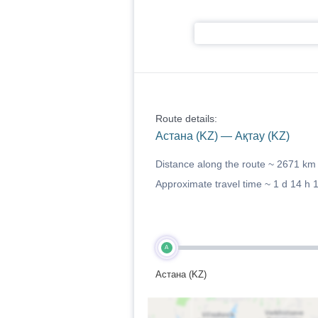
Route details:
Астана (KZ) — Ақтау (KZ)
Distance along the route ~
2671 km
Approximate travel time ~
1 d 14 h 
A
Астана (KZ)