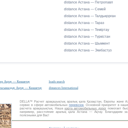
distance Астана — Петропавл
distance Астана — Семей
distance Астана — Талдықорған
distance Астана — Тараз
distance Астана — Теміртау
distance Астана — Түркістан
distance Астана — Шымкент
distance Астана — Экибастуз
ер Ақтау — Көкшетау
loads search
тасымалдау Ақтау — Көкшетау
distances International
DELLA™
Расчет арақашықтық
аралық қала Қазақстан, Европы және 
сервис в сфере автомобильных
перевозок
. Основной приоритет в наш
расчета арақашықтық. Наша
карта автомобильных дорог
помогает быс
например, расстояние аралық қала Астана — Ақтау. Благодарим з
полезными для Вас!