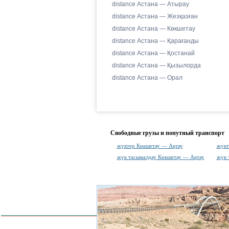
distance Астана — Атырау
distance Астана — Жезқазған
distance Астана — Көкшетау
distance Астана — Қарағанды
distance Астана — Қостанай
distance Астана — Қызылорда
distance Астана — Орал
Свободные грузы и попутный транспорт
жүктер Көкшетау — Ақтау
жүкт
жүк тасымалдау Көкшетау — Ақтау
жүк 