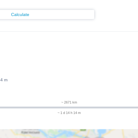
Calculate
14 m
~ 2671 km
~ 1 d 14 h 14 m