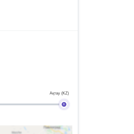
Ақтау (KZ)
B