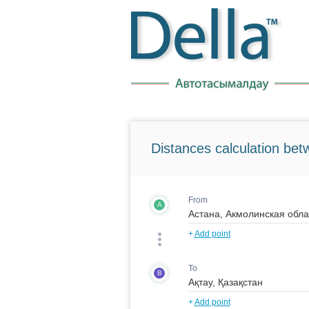
Distances calculation bet
From
A
+
Add point
To
B
+
Add point