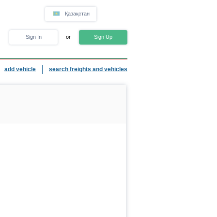
Қазақстан
Sign In
or
Sign Up
add vehicle
search freights and vehicles