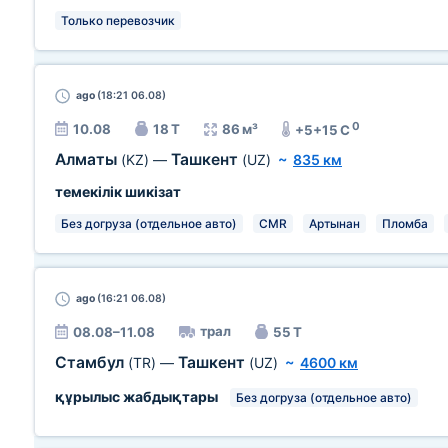
Только перевозчик
ago
(18:21 06.08)
0
10.08
18 Т
86 м³
+5+15 C
Алматы
Ташкент
(KZ)
—
(UZ)
~
835 км
темекілік шикізат
Без догруза (отдельное авто)
CMR
Артынан
Пломба
ago
(16:21 06.08)
трал
08.08–11.08
55 Т
Стамбул
Ташкент
(TR)
—
(UZ)
~
4600 км
құрылыс жабдықтары
Без догруза (отдельное авто)