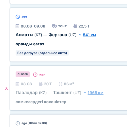
ago
тент
08.08–09.08
22,5 Т
Алматы
Фергана
(KZ)
—
(UZ)
~
841 км
орамды қағаз
Без догруза (отдельное авто)
ago
CLOSED
08.08
20 Т
86 м³
X
Павлодар
Ташкент
(KZ)
—
(UZ)
~
1965 км
сөмкелердегі көкөністер
ago
(18:44 07.08)