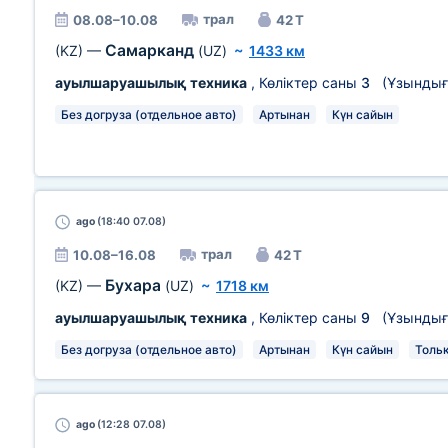
трал
08.08–10.08
42 Т
Самарканд
(KZ)
—
(UZ)
~
1433 км
ауылшаруашылық техника
, Көліктер саны
3
(Ұзынды
Без догруза (отдельное авто)
Артынан
Күн сайын
ago
(18:40 07.08)
трал
10.08–16.08
42 Т
Бухара
(KZ)
—
(UZ)
~
1718 км
ауылшаруашылық техника
, Көліктер саны
9
(Ұзынды
Без догруза (отдельное авто)
Артынан
Күн сайын
Толь
ago
(12:28 07.08)