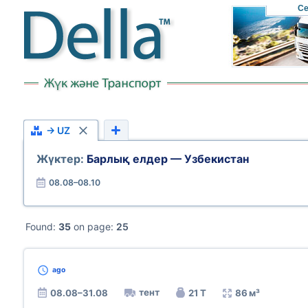
Се
→ UZ
Жүктер:
Барлық елдер — Узбекистан
08.08–08.10
Found:
35
on page:
25
ago
тент
08.08–31.08
21 Т
86 м³