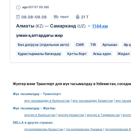
ago
(07:57 05.08)
тент
08.08–09.08
21 Т
Алматы
Самарканд
(KZ)
—
(UZ)
~
1144 км
үлкен қаптардағы жер
Без догруза (отдельное авто)
CMR
TIR
Артынан
Әр 
Құрастырмалы бағандар
Қатты борт
Ағаш еден
Жедел
Жүктер және Транспорт для жүк тасымалдау в Узбекистан, соседн
Жүк тасымалдау
– Транспорт:
|
|
жүк тасымалдау в Кыргызстан
жүк тасымалдау Қазақстан
жүк тасым
Жүк тасымалдау –
Жүктер
:
|
|
|
жүктер в Кыргызстан
жүктер Қазақстан
жүктер в Таджикистан
жүкте
DELLA в других странах
:
|
|
грузоперевозки Казахстан
грузоперевозки Украина
грузоперевозки 