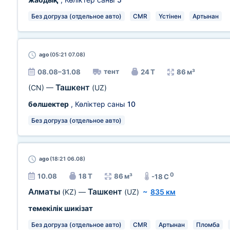
Без догруза (отдельное авто)
CMR
Үстінен
Артынан
ago
(05:21 07.08)
тент
08.08–31.08
24 Т
86 м³
Ташкент
(CN)
—
(UZ)
бөлшектер
, Көліктер саны
10
Без догруза (отдельное авто)
ago
(18:21 06.08)
0
10.08
18 Т
86 м³
-18 C
Алматы
Ташкент
(KZ)
—
(UZ)
~
835 км
темекілік шикізат
Без догруза (отдельное авто)
CMR
Артынан
Пломба