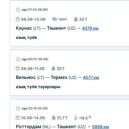
ago
(11:25 06.08)
тент
08.08–13.08
20 Т
Каунас
Ташкент
(LT)
—
(UZ)
~
4379 км
азық түлік
ago
(05:51 06.08)
08.08–11.08
20 Т
Вильнюс
Термез
(LT)
—
(UZ)
~
4577 км
азық түлік тауарлары
ago
(12:18 05.08)
0
10.08–14.08
21,7 Т
-18 C
Роттердам
Ташкент
(NL)
—
(UZ)
~
5868 км