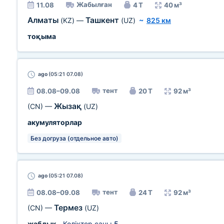
Жабылған
11.08
4 Т
40 м³
Алматы
Ташкент
(KZ)
—
(UZ)
~
825 км
тоқыма
ago
(05:21 07.08)
тент
08.08–09.08
20 Т
92 м³
Жызақ
(CN)
—
(UZ)
акумуляторлар
Без догруза (отдельное авто)
ago
(05:21 07.08)
тент
08.08–09.08
24 Т
92 м³
Термез
(CN)
—
(UZ)
жабдық
, Көліктер саны
5