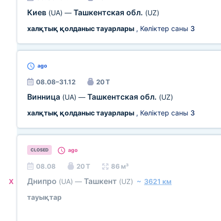
Киев
Ташкентская обл.
(UA)
—
(UZ)
халқтық қолданыс тауарлары
, Көліктер саны
3
ago
08.08–31.12
20 Т
Винница
Ташкентская обл.
(UA)
—
(UZ)
халқтық қолданыс тауарлары
, Көліктер саны
3
ago
CLOSED
08.08
20 Т
86 м³
Днипро
Ташкент
(UA)
—
(UZ)
~
3621 км
X
тауықтар