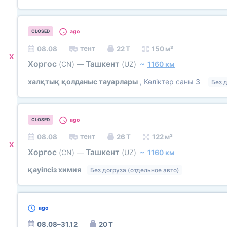
ago
CLOSED
тент
08.08
22 Т
150 м³
X
Хоргос
Ташкент
(CN)
—
(UZ)
~
1160 км
халқтық қолданыс тауарлары
, Көліктер саны
3
Без 
ago
CLOSED
тент
08.08
26 Т
122 м³
X
Хоргос
Ташкент
(CN)
—
(UZ)
~
1160 км
қауіпсіз химия
Без догруза (отдельное авто)
ago
08.08–31.12
20 Т