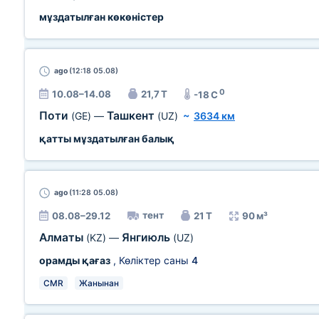
мұздатылған көкөністер
ago
(12:18 05.08)
0
10.08–14.08
21,7 Т
-18 C
Поти
Ташкент
(GE)
—
(UZ)
~
3634 км
қатты мұздатылған балық
ago
(11:28 05.08)
тент
08.08–29.12
21 Т
90 м³
Алматы
Янгиюль
(KZ)
—
(UZ)
орамды қағаз
, Көліктер саны
4
CMR
Жанынан