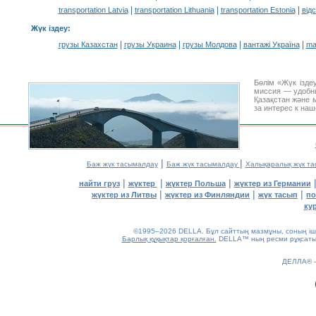
|
|
|
transportation Latvia
transportation Lithuania
transportation Estonia
від
Жүк іздеу
:
|
|
|
|
грузы Казахстан
грузы Украина
грузы Молдова
вантажі Україна
ma
Бөлім «Жүк ізде
миссия — удобн
Қазақстан және 
за интерес к на
|
|
Баж жүк тасымалдау
Баж жүк тасымалдау
Халықаралық жүк т
|
|
|
найти груз
жүктер
жүктер Польша
жүктер из Германии
|
|
|
жүктер из Литвы
жүктер из Финляндии
жүк тасып
по
ку
©1995–2026 DELLA. Бұл сайттың мазмұны, соның ішін
Барлық құқықтар қорғалған.
DELLA™ ның ресми рұқсатынс
0.09(aws3)
ДЕЛЛА®
080826-23:33:38