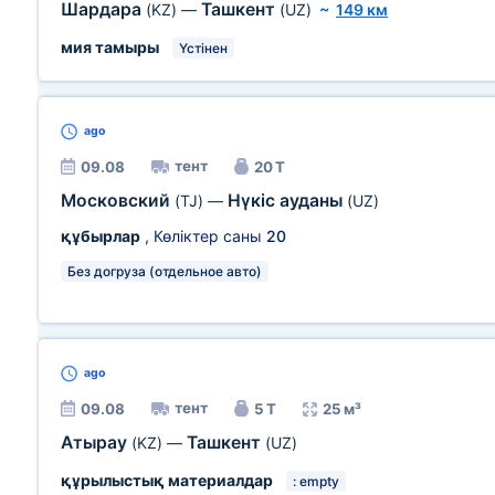
Шардара
Ташкент
(KZ)
—
(UZ)
~
149 км
мия тамыры
Үстінен
ago
тент
09.08
20 Т
Московский
Нүкіс ауданы
(TJ)
—
(UZ)
құбырлар
, Көліктер саны
20
Без догруза (отдельное авто)
ago
тент
09.08
5 Т
25 м³
Атырау
Ташкент
(KZ)
—
(UZ)
құрылыстық материалдар
: empty