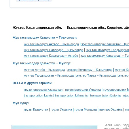
Жүктер Карагандинская обл. — Кызылординская обл., Көршілес ай
Жүк тасымалдау Қазақстан
– Транспорт:
|
жүк тасымалдау Ақтөбе – Қызылорда
жүк тасымалдау Көкшетау – Қы
|
жүк тасымалдау Павлодар – Қызылорда
жүк тасымалдау Талдықорға
|
жүк тасымалдау Қарағанды – Ақтөбе
жүк тасымалдау Қарағанды – Түр
Жүк тасымалдау Қазақстан –
Жүктер
:
|
|
жүктер Ақтөбе – Қызылорда
жүктер Көкшетау – Қызылорда
жүктер Қ
|
|
жүктер Талдықорған – Қызылорда
жүктер Тараз – Қызылорда
жүктер
DELLA в других странах
:
|
|
грузоперевозки Казахстан
грузоперевозки Украина
грузоперевозки 
|
|
|
transportation Latvia
transportation Lithuania
transportation Estonia
від
Жүк іздеу
:
|
|
|
|
грузы Казахстан
грузы Украина
грузы Молдова
вантажі Україна
ma
Бөлім «Жүк ізде
миссия — удобн