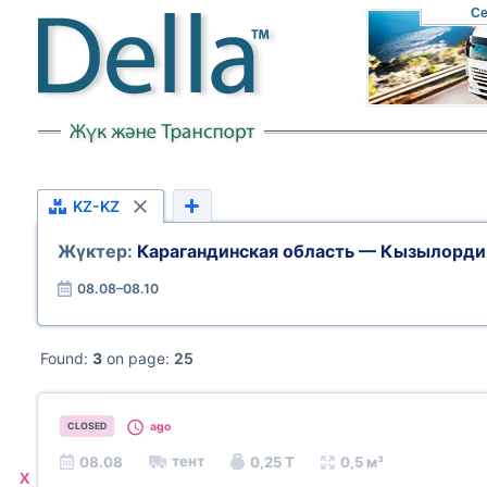
Се
KZ-KZ
Жүктер:
Карагандинская область — Кызылорди
08.08–08.10
Found:
3
on page:
25
ago
CLOSED
тент
08.08
0,25 Т
0,5 м³
X