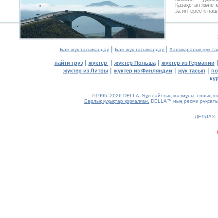
Қазақстан және 
за интерес к на
|
|
Баж жүк тасымалдау
Баж жүк тасымалдау
Халықаралық жүк т
|
|
|
найти груз
жүктер
жүктер Польша
жүктер из Германии
|
|
|
жүктер из Литвы
жүктер из Финляндии
жүк тасып
по
ку
©1995–2026 DELLA. Бұл сайттың мазмұны, соның ішін
Барлық құқықтар қорғалған.
DELLA™ ның ресми рұқсатынс
0.18(aws2)
ДЕЛЛА®
080826-23:42:34