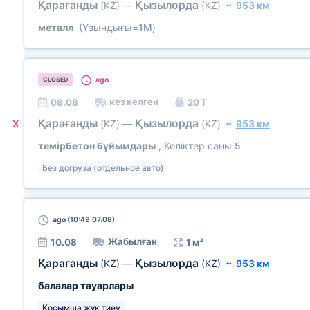
Қарағанды
Қызылорда
(KZ)
—
(KZ)
~
953 км
металл
(Ұзындығы=
1М
)
ago
CLOSED
кез келген
08.08
20 Т
Қарағанды
Қызылорда
(KZ)
—
(KZ)
~
953 км
X
темірбетон бұйымдары
, Көліктер саны
5
Без догруза (отдельное авто)
ago
(10:49 07.08)
Жабылған
10.08
1 м³
Қарағанды
Қызылорда
(KZ)
—
(KZ)
~
953 км
балалар тауарлары
Қосымша жүк тиеу