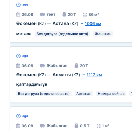
ago
тент
06.08
20 Т
86 м³
Өскемен
Астана
(KZ)
—
(KZ)
~
1006 км
металл
Без догруза (отдельное авто)
Жанынан
ago
Жабылған
06.08
20 Т
Өскемен
Алматы
(KZ)
—
(KZ)
~
1112 км
қаптардағы ұн
Без догруза (отдельное авто)
Артынан
Номера сейчас
ago
Жабылған
06.08
0,5 Т
1 м³