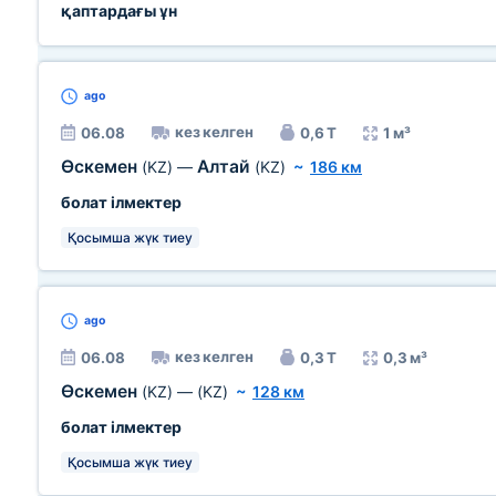
қаптардағы ұн
ago
кез келген
06.08
0,6 Т
1 м³
Өскемен
Алтай
(KZ)
—
(KZ)
~
186 км
болат ілмектер
Қосымша жүк тиеу
ago
кез келген
06.08
0,3 Т
0,3 м³
Өскемен
(KZ)
—
(KZ)
~
128 км
болат ілмектер
Қосымша жүк тиеу