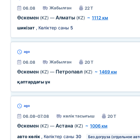
Жабылған
06.08
22 Т
Өскемен
Алматы
(KZ)
—
(KZ)
~
1112 км
шикізат
, Көліктер саны
5
ago
Жабылған
06.08
20 Т
Өскемен
Петропавл
(KZ)
—
(KZ)
~
1469 км
қаптардағы ұн
ago
көлік тасығыш
06.08–07.08
20 Т
Өскемен
Астана
(KZ)
—
(KZ)
~
1006 км
авто көлік
, Көліктер саны
30
Без догруза (отдельное авт