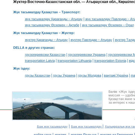
Жүктер Восточно-Казахстанская обл. — Атырауская обл., Көршілес
Жүк тасымалдау Қазақстан
– Транспорт:
|
жүк тасымалдау Қарағанды – Атырау
жүк тасымалдау Павлодар – Ат
|
жүк тасымалдау Өскемен – Ақтөбе
жүк тасымалдау Өскемен – Орал
Жүк тасымалдау Қазақстан –
Жүктер
:
|
|
жүктер Қарағанды – Атырау
жүктер Павлодар – Атырау
жүктер Талд
DELLA в других странах
:
|
|
грузоперевозки Казахстан
грузоперевозки Украина
грузоперевозки 
|
|
|
transportation Latvia
transportation Lithuania
transportation Estonia
від
Жүк іздеу
:
|
|
|
|
грузы Казахстан
грузы Украина
грузы Молдова
вантажі Україна
ma
Бөлім «Жүк ізде
миссия — удобн
Қазақстан және 
за интерес к на
|
|
Баж жүк тасымалдау
Баж жүк тасымалдау
Халықаралық жүк т
|
|
|
найти груз
жүктер
жүктер Польша
жүктер из Германии