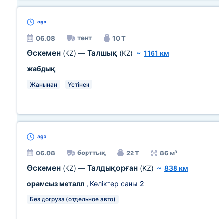
ago
тент
06.08
10 Т
Өскемен
Талшық
(KZ)
—
(KZ)
~
1161 км
жабдық
Жанынан
Үстінен
ago
борттық
06.08
22 Т
86 м³
Өскемен
Талдықорған
(KZ)
—
(KZ)
~
838 км
орамсыз металл
, Көліктер саны
2
Без догруза (отдельное авто)