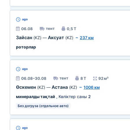
ago
тент
06.08
0,5 Т
Зайсан
Аксуат
(KZ)
—
(KZ)
~
237 км
роторлар
ago
тент
06.08–30.08
8 Т
92 м³
Өскемен
Астана
(KZ)
—
(KZ)
~
1006 км
минералды тақтай
, Көліктер саны
2
Без догруза (отдельное авто)
ago