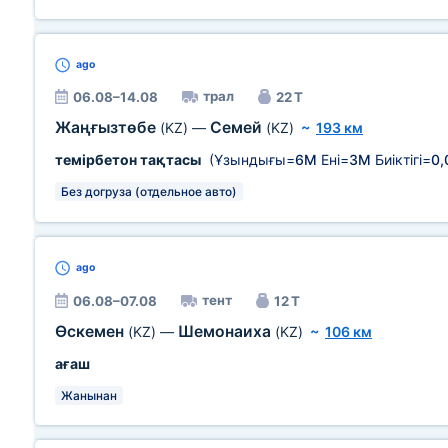
ago
трал
06.08–14.08
22 Т
Жаңғызтөбе
Семей
(KZ)
—
(KZ)
~
193 км
темірбетон тақтасы
(Ұзындығы=
6М
Ені=
3М
Биіктігі=
0
Без догруза (отдельное авто)
ago
тент
06.08–07.08
12 Т
Өскемен
Шемонаиха
(KZ)
—
(KZ)
~
106 км
ағаш
Жанынан