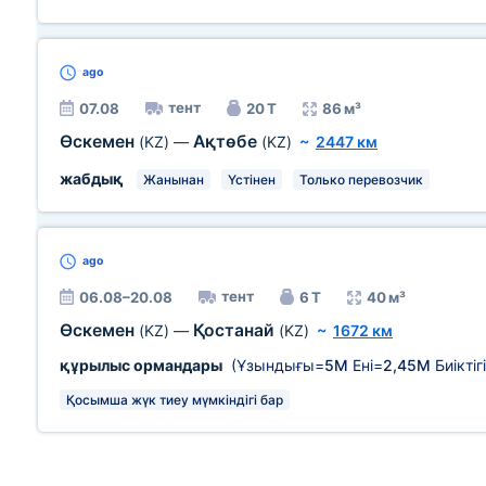
ago
тент
07.08
20 Т
86 м³
Өскемен
Ақтөбе
(KZ)
—
(KZ)
~
2447 км
жабдық
Жанынан
Үстінен
Только перевозчик
ago
тент
06.08–20.08
6 Т
40 м³
Өскемен
Қостанай
(KZ)
—
(KZ)
~
1672 км
құрылыс ормандары
(Ұзындығы=
5М
Ені=
2,45М
Биіктіг
Қосымша жүк тиеу мүмкіндігі бар