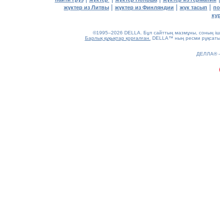
|
|
|
жүктер из Литвы
жүктер из Финляндии
жүк тасып
по
ку
©1995–2026 DELLA. Бұл сайттың мазмұны, соның ішін
Барлық құқықтар қорғалған.
DELLA™ ның ресми рұқсатынс
0.31(aws4)
ДЕЛЛА®
060826-03:58:08