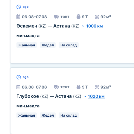
ago
тент
06.08–07.08
9 Т
92 м³
Өскемен
Астана
(KZ)
—
(KZ)
~
1006 км
мин.мақта
Жанынан
Жедел
На склад
ago
тент
06.08–07.08
9 Т
92 м³
Глубокое
Астана
(KZ)
—
(KZ)
~
1020 км
мин.мақта
Жанынан
Жедел
На склад