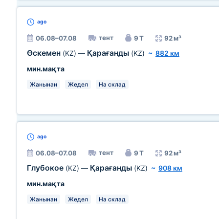
ago
тент
06.08–07.08
9 Т
92 м³
Өскемен
Қарағанды
(KZ)
—
(KZ)
~
882 км
мин.мақта
Жанынан
Жедел
На склад
ago
тент
06.08–07.08
9 Т
92 м³
Глубокое
Қарағанды
(KZ)
—
(KZ)
~
908 км
мин.мақта
Жанынан
Жедел
На склад