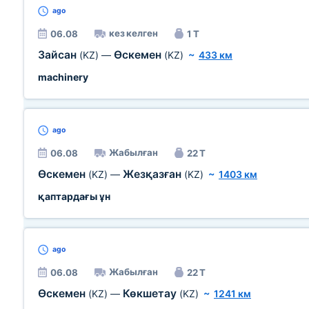
ago
кез келген
06.08
1 Т
Зайсан
Өскемен
(KZ)
—
(KZ)
~
433 км
machinery
ago
Жабылған
06.08
22 Т
Өскемен
Жезқазған
(KZ)
—
(KZ)
~
1403 км
қаптардағы ұн
ago
Жабылған
06.08
22 Т
Өскемен
Көкшетау
(KZ)
—
(KZ)
~
1241 км