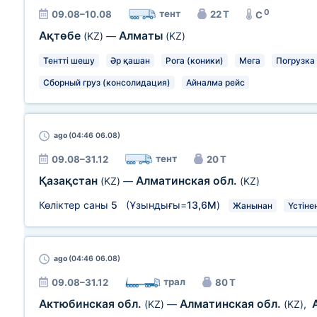
0
тент
09.08–10.08
22 Т
C
Ақтөбе
Алматы
(KZ)
—
(KZ)
Тентті шешу
Әр қашан
Рога (коники)
Мега
Погрузка
Сборный груз (консолидация)
Айналма рейс
ago
(04:46 06.08)
тент
09.08–31.12
20 Т
Қазақстан
Алматинская обл.
(KZ)
—
(KZ)
Көліктер саны
5
(Ұзындығы=
13,6М
)
Жанынан
Үстіне
ago
(04:46 06.08)
трал
09.08–31.12
80 Т
Актюбинская обл.
Алматинская обл.
(KZ)
—
(KZ)
,