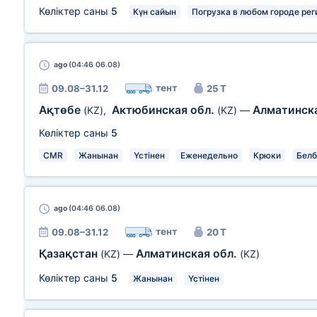
Көліктер саны
5
Күн сайын
Погрузка в любом городе рег
ago
(04:46 06.08)
тент
09.08–31.12
25 Т
Ақтөбе
Актюбинская обл.
Алматинск
(KZ)
,
(KZ)
—
Көліктер саны
5
CMR
Жанынан
Үстінен
Еженедельно
Крюки
Белб
ago
(04:46 06.08)
тент
09.08–31.12
20 Т
Қазақстан
Алматинская обл.
(KZ)
—
(KZ)
Көліктер саны
5
Жанынан
Үстінен