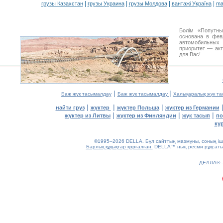
|
|
|
|
грузы Казахстан
грузы Украина
грузы Молдова
вантажі Україна
ma
Бөлім «Попутны
основана в фев
автомобильны
приоритет — акт
для Вас!
|
|
Баж жүк тасымалдау
Баж жүк тасымалдау
Халықаралық жүк т
|
|
|
найти груз
жүктер
жүктер Польша
жүктер из Германии
|
|
|
жүктер из Литвы
жүктер из Финляндии
жүк тасып
по
ку
©1995–2026 DELLA. Бұл сайттың мазмұны, соның ішін
Барлық құқықтар қорғалған.
DELLA™ ның ресми рұқсатынс
0.16(aws4)
ДЕЛЛА®
090826-05:25:29