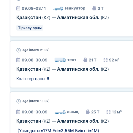
эвакуатор
09.08–03.11
3 Т
Қазақстан
Алматинская обл.
(KZ)
—
(KZ)
Тіркелу орны
ago
(05:29 21.07)
тент
09.08–30.09
21 Т
92 м³
Қазақстан
Алматинская обл.
(KZ)
—
(KZ)
Көліктер саны
6
ago
(06:28 15.07)
ашық
09.08–30.09
25 Т
12 м³
Қазақстан
Алматинская обл.
(KZ)
—
(KZ)
(Ұзындығы=
17М
Ені=
2,55М
Биіктігі=
1М
)