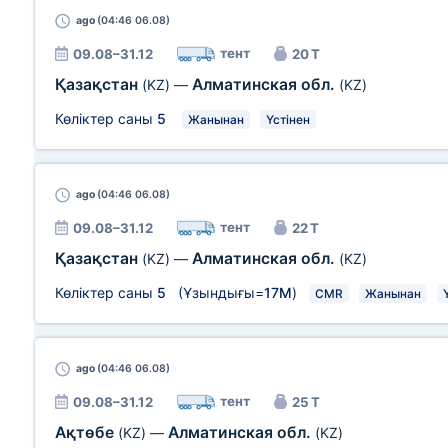
ago
(04:46 06.08)
тент
09.08–31.12
20 Т
Қазақстан
Алматинская обл.
(KZ)
—
(KZ)
Көліктер саны
5
Жанынан
Үстінен
ago
(04:46 06.08)
тент
09.08–31.12
22 Т
Қазақстан
Алматинская обл.
(KZ)
—
(KZ)
Көліктер саны
5
(Ұзындығы=
17М
)
CMR
Жанынан
ago
(04:46 06.08)
тент
09.08–31.12
25 Т
Ақтөбе
Алматинская обл.
(KZ)
—
(KZ)