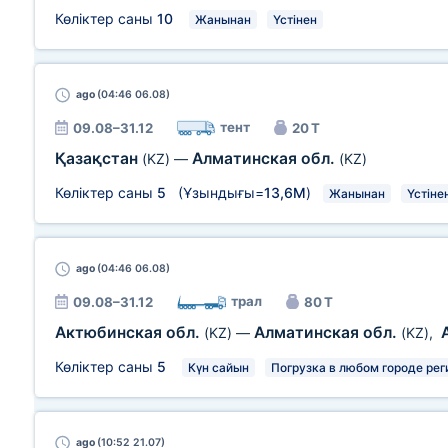
Көліктер саны
10
Жанынан
Үстінен
ago
(04:46 06.08)
тент
09.08–31.12
20 Т
Қазақстан
Алматинская обл.
(KZ)
—
(KZ)
Көліктер саны
5
(Ұзындығы=
13,6М
)
Жанынан
Үстіне
ago
(04:46 06.08)
трал
09.08–31.12
80 Т
Актюбинская обл.
Алматинская обл.
(KZ)
—
(KZ)
,
Көліктер саны
5
Күн сайын
Погрузка в любом городе рег
ago
(10:52 21.07)