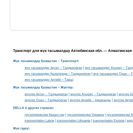
Транспорт для жүк тасымалдау Актюбинская обл. — Алматинская о
Жүк тасымалдау Қазақстан
– Транспорт:
|
жүк тасымалдау Ақтау – Талдықорған
жүк тасымалдау Атырау – Талд
|
жүк тасымалдау Қызылорда – Талдықорған
жүк тасымалдау Орал – Т
жүк тасымалдау Ақтөбе – Тараз
Жүк тасымалдау Қазақстан –
Жүктер
:
|
|
жүктер Ақтау – Талдықорған
жүктер Атырау – Талдықорған
жүктер Қ
|
|
жүктер Орал – Талдықорған
жүктер Ақтөбе – Қарағанды
жүктер Ақтө
DELLA в других странах
:
|
|
грузоперевозки Казахстан
грузоперевозки Украина
грузоперевозки 
|
|
|
transportation Latvia
transportation Lithuania
transportation Estonia
від
Жүк іздеу
: