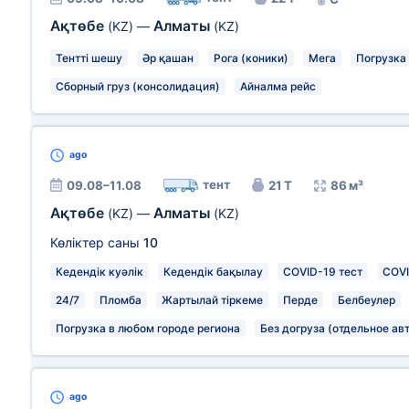
Ақтөбе
Алматы
(KZ)
—
(KZ)
Тентті шешу
Әр қашан
Рога (коники)
Мега
Погрузка
Сборный груз (консолидация)
Айналма рейс
ago
тент
09.08–11.08
21 Т
86 м³
Ақтөбе
Алматы
(KZ)
—
(KZ)
Көліктер саны
10
Кедендік куәлік
Кедендік бақылау
COVID-19 тест
COVI
24/7
Пломба
Жартылай тіркеме
Перде
Белбеулер
Погрузка в любом городе региона
Без догруза (отдельное ав
ago