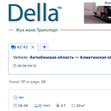
Жек
KZ-KZ
Vehicle:
Актюбинская область — Алматинская о
09.08–09.10
Found:
17
on page:
25
ago
тент
09.08
4 Т
30 м³