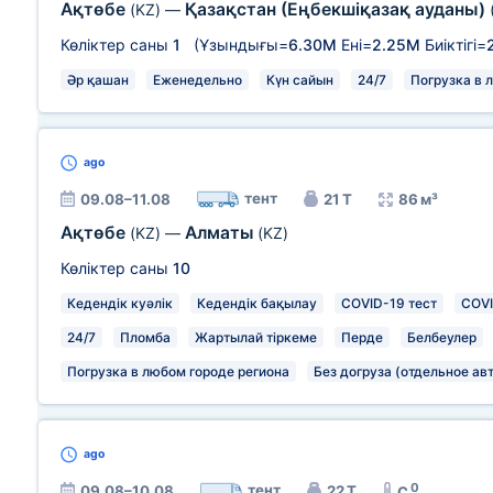
Ақтөбе
Қазақстан (Еңбекшіқазақ ауданы)
(KZ)
—
Көліктер саны
1
(Ұзындығы=
6.30М
Ені=
2.25М
Биіктігі=
Әр қашан
Еженедельно
Күн сайын
24/7
Погрузка в 
ago
тент
09.08–11.08
21 Т
86 м³
Ақтөбе
Алматы
(KZ)
—
(KZ)
Көліктер саны
10
Кедендік куәлік
Кедендік бақылау
COVID-19 тест
COVI
24/7
Пломба
Жартылай тіркеме
Перде
Белбеулер
Погрузка в любом городе региона
Без догруза (отдельное ав
ago
0
тент
09.08–10.08
22 Т
C