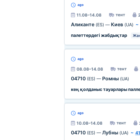
ago
тент
11.08–14.08
Аликанте
Киев
(ES)
—
(UA)
палеттердегі жабдықтар
Жа
ago
тент
08.08–14.08
04710
Ромны
(ES)
—
(UA)
кең қолданыс тауарлары палл
ago
тент
10.08–14.08
04710
Лубны
(ES)
—
(UA)
~
41