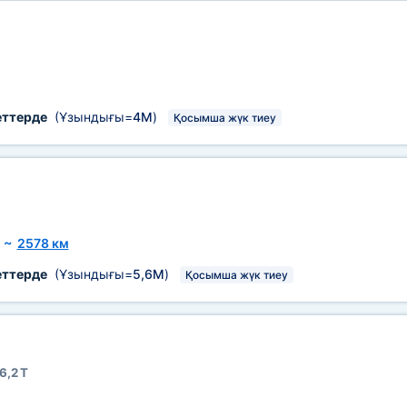
еттерде
(Ұзындығы=
4М
)
Қосымша жүк тиеу
~
2578 км
еттерде
(Ұзындығы=
5,6М
)
Қосымша жүк тиеу
6,2 Т