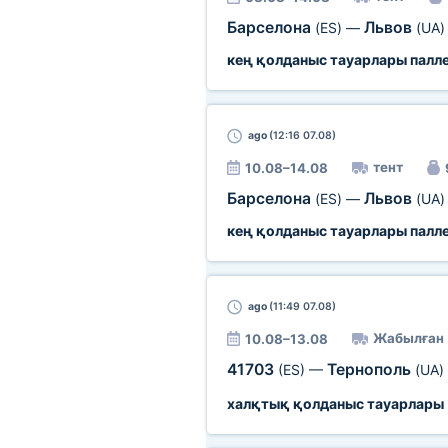
Барселона
Львов
(ES)
—
(UA)
кең қолданыс тауарлары палл
ago
(12:16 07.08)
тент
10.08–14.08
Барселона
Львов
(ES)
—
(UA)
кең қолданыс тауарлары палл
ago
(11:49 07.08)
Жабылған
10.08–13.08
41703
Тернополь
(ES)
—
(UA)
халқтық қолданыс тауарлары