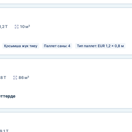
1,2 Т
10 м³
Қосымша жүк тиеу
Паллет саны: 4
Тип паллет: EUR 1,2 x 0,8 м
18 Т
86 м³
еттерде
9,1 Т