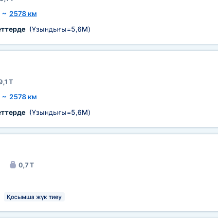
~
2578 км
еттерде
(Ұзындығы=
5,6М
)
9,1 Т
~
2578 км
еттерде
(Ұзындығы=
5,6М
)
0,7 Т
Қосымша жүк тиеу