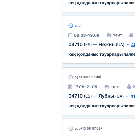
кең қолданыс тауарлары палл
ago
тент
08.08–19.08
04710
Нежин
(ES)
—
(UA)
~
4
кең қолданыс тауарлары палл
ago
(14:12 07.08)
тент
17.08–21.08
2
04710
Лубны
(ES)
—
(UA)
~
41
кең қолданыс тауарлары палл
ago
(13:58 07.08)