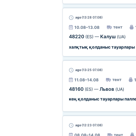
ago
(13:28 07.08)
тент
10.08–13.08
48220
Калуш
(ES)
—
(UA)
халқтық қолданыс тауарлары
ago
(13:25 07.08)
тент
11.08–14.08
48160
Львов
(ES)
—
(UA)
кең қолданыс тауарлары палл
ago
(12:23 07.08)
тент
08.08–14.08