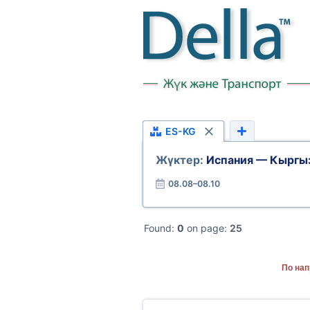
ES-KG
Жүктер:
Испания — Кыргы
08.08–08.10
Found:
0
on page:
25
По нап