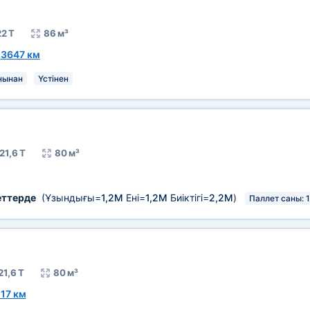
22 Т
86 м³
~
3647 км
нынан
Үстінен
21,6 Т
80 м³
еттерде
(Ұзындығы=
1,2М
Ені=
1,2М
Биіктігі=
2,2М
)
Паллет саны: 
21,6 Т
80 м³
17 км