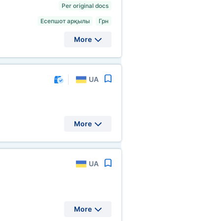
Per original docs
Есепшот арқылы
Грн
More
UA
More
UA
More