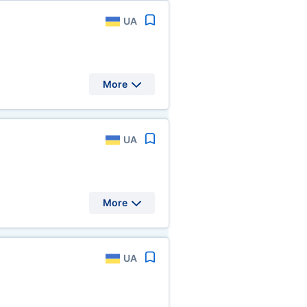
UA
More
UA
More
UA