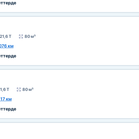
еттерде
21,6 Т
80 м³
076 км
еттерде
1,6 Т
80 м³
17 км
еттерде