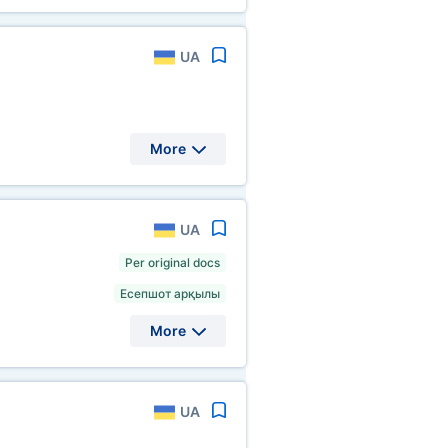
UA
More
UA
Per original docs
Есепшот арқылы
More
UA