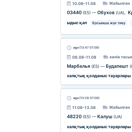
Жабылған
10.08–11.08
03440
Обухов
К
(ES)
—
(UA)
,
ыдыс қап
Қосымша жүк тиеу
ago
(13:47 07.08)
көлік тас
08.08–11.08
Марбелья
Будапешт
(ES)
—
(
халқтық қолданыс тауарлары
ago
(13:28 07.08)
Жабылған
11.08–13.08
48220
Калуш
(ES)
—
(UA)
халқтық қолданыс тауарлары