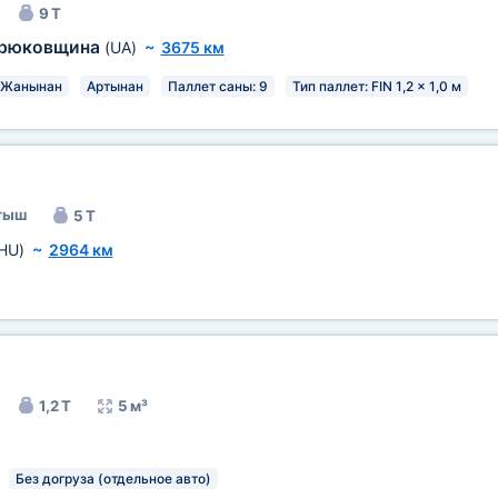
9 Т
рюковщина
(UA)
~
3675 км
Жанынан
Артынан
Паллет саны: 9
Тип паллет: FIN 1,2 x 1,0 м
ығыш
5 Т
HU)
~
2964 км
1,2 Т
5 м³
Без догруза (отдельное авто)