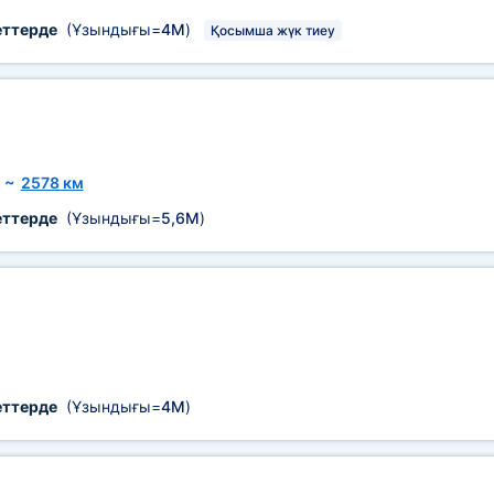
еттерде
(Ұзындығы=
4М
)
Қосымша жүк тиеу
~
2578 км
еттерде
(Ұзындығы=
5,6М
)
еттерде
(Ұзындығы=
4М
)