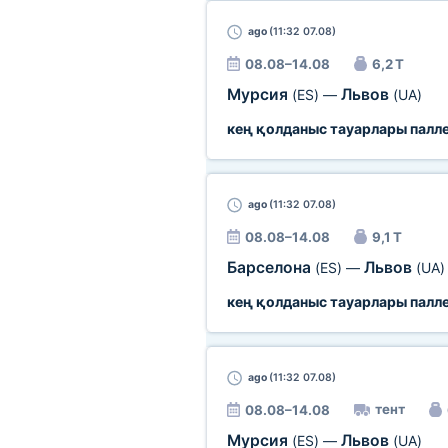
ago
(11:32 07.08)
08.08–14.08
6,2 Т
Мурсия
Львов
(ES)
—
(UA)
кең қолданыс тауарлары палл
ago
(11:32 07.08)
08.08–14.08
9,1 Т
Барселона
Львов
(ES)
—
(UA)
кең қолданыс тауарлары палл
ago
(11:32 07.08)
тент
08.08–14.08
Мурсия
Львов
(ES)
—
(UA)