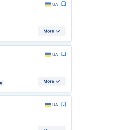
UA
More
UA
More
18
UA