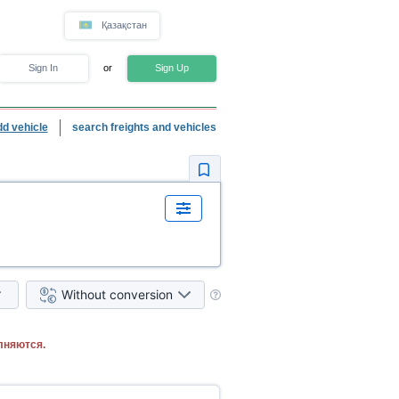
Қазақстан
Sign In
or
Sign Up
dd vehicle
search freights and vehicles
Without conversion
лняются.