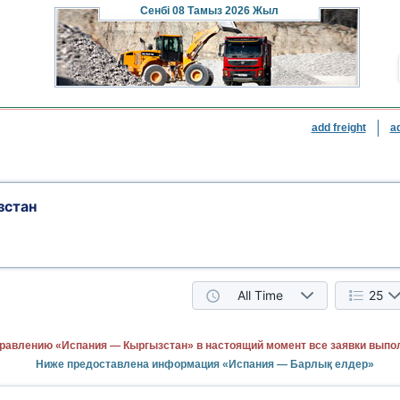
Сенбі
08 Тамыз 2026 Жыл
add freight
a
зстан
All Time
25
равлению «Испания — Кыргызстан» в настоящий момент все заявки выпо
Ниже предоставлена информация «Испания — Барлық елдер»