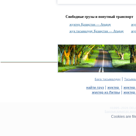
Свободные грузы и попутный транспорт
жүктер Қазақстан — Атырау
жүк
жүк тасымалдау Қазақстан — Атырау
жүк
|
Баға тасымалдау
Тасыма
|
|
найти груз
жүктер
жүктер
|
жүктер из Литвы
жүктер
©1995–2026 DELLA
Барлық құқықтар қор
0.12(aws3)
Cookies are fi
070826-10:06:43