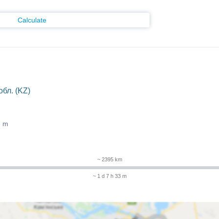
Calculate
бл. (KZ)
3 m
~ 2395 km
~ 1 d 7 h 33 m