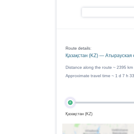
Route details:
Қазақстан (KZ) — Атырауская о
Distance along the route ~
2395 km
Approximate travel time ~
1 d 7 h 3
A
Қазақстан (KZ)