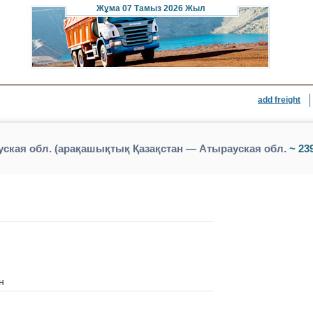
Жұма
07 Тамыз 2026 Жыл
add freight
ская обл. (арақашықтық Қазақстан — Атырауская обл.
~ 239