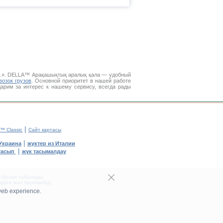
л.». DELLA™
Арақашықтық аралық қала
— удобный
возок грузов
. Основной приоритет в нашей работе
арим за интерес к нашему сервису, всегда рады
|
™ Classic
Сайт картасы
|
Украина
жүктер из Италии
|
тасып
жүк тасымалдау
сі болып табылады.
руге жол берілмейді.
web experience.