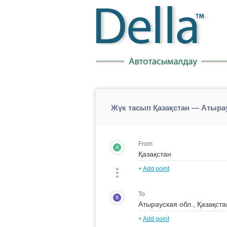
Жүк тасып Қазақстан — Атырау
From
A
+
Add point
To
B
+
Add point