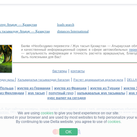
тер Атырау — Қазақстан
loads search
 тасымалдау Атырау — Қазақстан
distances International
Бөлім «Необходимо перевезти / Жүк тасып Қазақстан — Атырауская об
и качественный информационный сервис в сфере автомобильных
пере
— актуальность информации и точность расчета арақашықтық. Благод
быть полезными для Вас!
|
бастапқы
контакты
|
|
|
лдау құны
Халықаралық тасымалдар бағалар
Расчет арақашықтық аралық қала
DELLA
|
|
|
|
 Польша
жүктер из Германии
жүктер из Франции
жүктер из Турции
жүктер 
|
|
|
|
 из Финляндии
жүк тасып
попутный груз
халықаралық жүк тасымалы
жүк 
курс валют на сегодня
. Бұл сайттың мазмұны, соның ішінде безендірілуі және стилі, авторлық құқықтың обьекті
ғалған.
DELLA™ ның ресми рұқсатынсыз басқа акпарат кұралдарында жариялауға және көші
We are using
cookies
to give you best experience on our site.
les stored in your browser and are used by most websites to help personalize your 
By continuing to use Della website. you agree to use of
cookies
.
ДЕЛЛА® —
СІЗДІҢ
ЖҮК ТАСЫМАЛДАУ
™!
OK