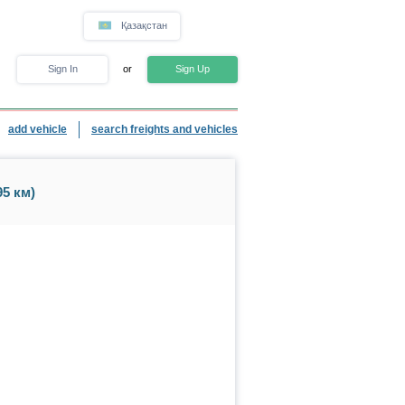
Қазақстан
Sign In
or
Sign Up
add vehicle
search freights and vehicles
5 км)