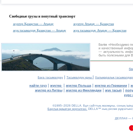
Свободные грузы и попутный транспорт
жүктер Қазақстан — Атырау
жүктер Атырау — Қазақстан
жүк тасымалдау Қазақстан — Атырау
жүк тасымалдау Атырау — Қазақстан
Бөлім «Необходимо п
и качественный инфо
— актуальность инфо
быть полезными для В
ба
|
|
Баға тасымалдау
Тасымалдау құны
Халықаралық тасымалдар
|
|
|
|
найти груз
жүктер
жүктер Польша
жүктер из Германии
ж
|
|
|
жүктер из Литвы
жүктер из Финляндии
жүк тасып
попу
курс 
©1995–2026 DELLA. Бұл сайттың мазмұны, соның ішінде 
Барлық құқықтар қорғалған.
DELLA™ ның ресми рұқсатынсыз
0.1(aws4)
ДЕЛЛА® —
060826-11:46:56