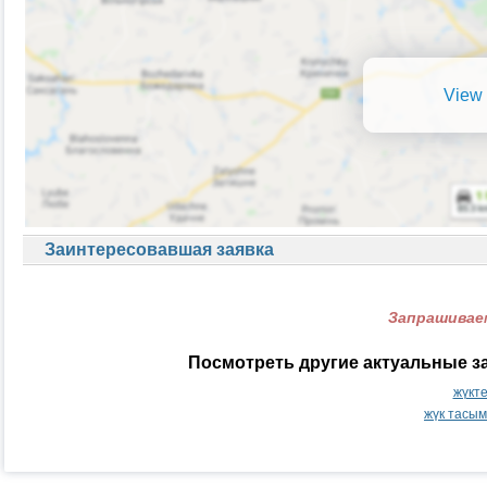
View 
Заинтересовавшая заявка
Запрашиваем
Посмотреть другие актуальные з
жүкт
жүк тасы