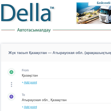
Бейсенбі
Жүк тасып Қазақстан — Атырауская обл. (арақашықтық
From
A
+
Add point
To
B
+
Add point