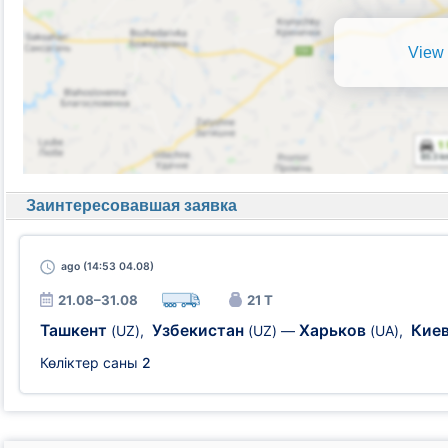
View 
Заинтересовавшая заявка
ago
(14:53 04.08)
21.08–31.08
21 Т
Ташкент
Узбекистан
Харьков
Кие
(UZ)
,
(UZ)
—
(UA)
,
Көліктер саны
2