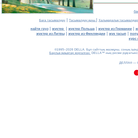
ба
|
|
Баға тасымалдау
Тасымалдау құны
Халықаралық тасымалдар
|
|
|
|
найти груз
жүктер
жүктер Польша
жүктер из Германии
ж
|
|
|
жүктер из Литвы
жүктер из Финляндии
жүк тасып
попу
курс 
©1995–2026 DELLA. Бұл сайттың мазмұны, соның ішінде 
Барлық құқықтар қорғалған.
DELLA™ ның ресми рұқсатынсыз
0.14(aws4)
ДЕЛЛА® —
100826-07:09:20