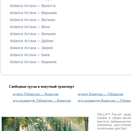
distance Астана — Валетта
distance Астана — Варшава
distance Астана — Ватикан
distance Астана — Вена
distance Астана — Вильнюс
distance Астана — Дублин
distance Астана — Загреб
distance Астана — Киев
distance Астана — Кишинев
Свободные грузы и попутный транспорт
жүктер Узбекистан — Қазақстан
жүктер Қазақстан — Узбекистан
жүк тасымалдау Узбекистан — Қазақстан
жүк тасымалдау Қазақстан — Узбекис
DELLA™
Расчет ара
сервис в сфере авт
расчета арақашықты
например, расстояни
полезными для Вас!