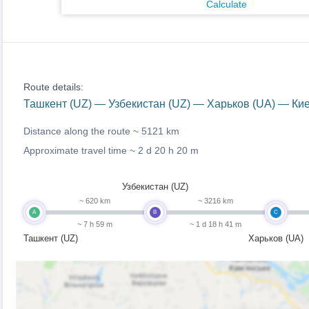
Calculate
Route details:
Ташкент (UZ) — Узбекистан (UZ) — Харьков (UA) — Ки
Distance along the route ~
5121 km
Approximate travel time ~
2 d 20 h 20 m
Узбекистан (UZ)
~ 620 km
~ 3216 km
A
B
C
~ 7 h 59 m
~ 1 d 18 h 41 m
Ташкент (UZ)
Харьков (UA)