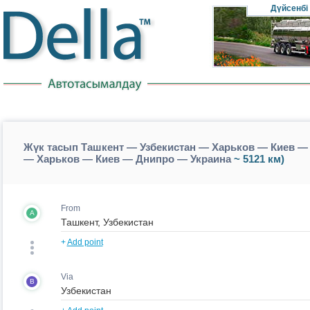
Дүйсенбі
Жүк тасып Ташкент — Узбекистан — Харьков — Киев — 
— Харьков — Киев — Днипро — Украина
~ 5121 км)
From
A
+
Add point
Via
B