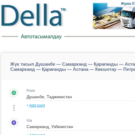
Жұма
0
Жүк тасып Душанбе — Самарканд — Қарағанды — Аста
Самарканд — Қарағанды — Астана — Көкшетау — Петр
From
A
+
Add point
Via
B