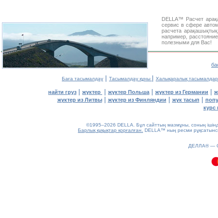
DELLA™
Расчет ара
сервис в сфере авт
расчета арақашықты
например, расстояни
полезными для Вас!
ба
|
|
Баға тасымалдау
Тасымалдау құны
Халықаралық тасымалдар
|
|
|
|
найти груз
жүктер
жүктер Польша
жүктер из Германии
ж
|
|
|
жүктер из Литвы
жүктер из Финляндии
жүк тасып
попу
курс 
©1995–2026 DELLA. Бұл сайттың мазмұны, соның ішінде 
Барлық құқықтар қорғалған.
DELLA™ ның ресми рұқсатынсыз
0.19(aws3)
ДЕЛЛА® —
070826-11:32:22