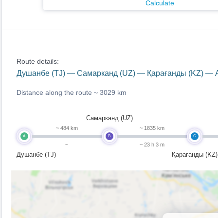
Calculate
Route details:
Душанбе (TJ) — Самарканд (UZ) — Қарағанды (KZ) — А
Distance along the route ~
3029 km
Самарканд (UZ)
~ 484 km
~ 1835 km
A
B
C
~
~ 23 h 3 m
Душанбе (TJ)
Қарағанды (KZ)