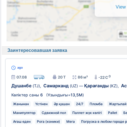
View 
Заинтересовавшая заявка
ago
0
07.08
20 Т
86 м³
-22 C
Душанбе
Самарканд
Қарағанды
Ас
(TJ)
,
(UZ)
—
(KZ)
,
Көліктер саны
6
(Ұзындығы=
13,5М
)
Жанынан
Үстінен
Әр қашан
24/7
Пломба
Жартылай 
Манипулятор
Сдвижной пол
Паллет жүк көлігі
Pallet
Бе
Ағаш еден
Рога (коники)
Мега
Погрузка в любом городе 