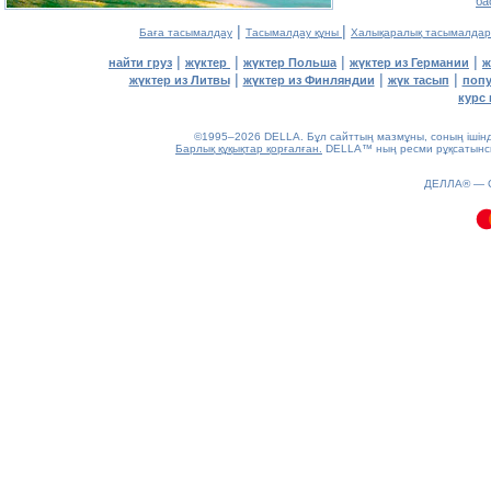
ба
|
|
Баға тасымалдау
Тасымалдау құны
Халықаралық тасымалдар
|
|
|
|
найти груз
жүктер
жүктер Польша
жүктер из Германии
ж
|
|
|
жүктер из Литвы
жүктер из Финляндии
жүк тасып
попу
курс 
©1995–2026 DELLA. Бұл сайттың мазмұны, соның ішінде 
Барлық құқықтар қорғалған.
DELLA™ ның ресми рұқсатынсыз
0.08(aws3)
ДЕЛЛА® —
080826-15:03:48