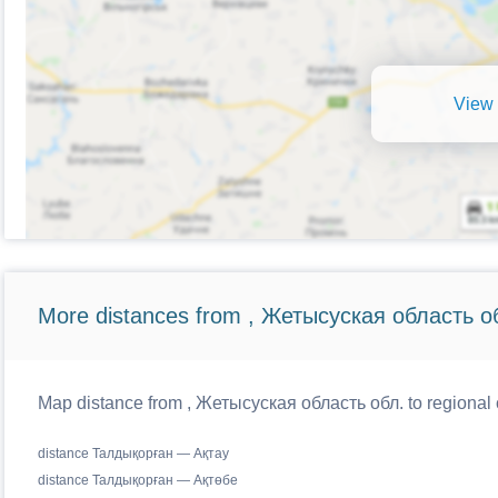
View 
More distances from , Жетысуская область о
Map distance from , Жетысуская область обл. to regional 
distance Талдықорған — Ақтау
distance Талдықорған — Ақтөбе