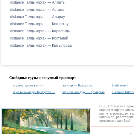
distance Талдықорған — Алматы
distance Талдықорған — Астана
distance Талдықорған — Атырау
distance Талдықорған — Көкшетау
distance Талдықорған — Қарағанды
distance Талдықорған — Қостанай
distance Талдықорған — Қызылорда
Свободные грузы и попутный транспорт
жүктер Қазақстан —
жүктер — Қазақстан
loads search
жүк тасымалдау Қазақстан —
жүк тасымалдау — Қазақстан
distances Intern
DELLA™
Расчет ара
сервис в сфере авт
расчета арақашықты
например, расстояние
полезными для Вас!