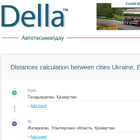
Сенбі
0
Distances calculation between cities Ukraine, 
From
A
+
Add point
To
B
+
Add point