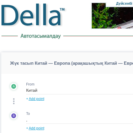
Дүйсенбі
Жүк тасып Китай — Европа (арақашықтық Китай — Евр
From
A
+
Add point
To
B
+
Add point