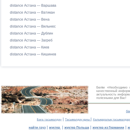
distance Астана — Варшава
distance Астана — Ватикан
distance Астана — Вена
distance Астана — Вильнюс
distance Астана — Дублин
distance Астана — Загреб
distance Астана — Киев
distance Астана — Кишинев
Бөлім «Необходимо
качественный информ
актуальность информа
полезными для Вас!
ба
|
|
Баға тасымалдау
Тасымалдау құны
Халықаралық тасымалдар
|
|
|
|
найти груз
жүктер
жүктер Польша
жүктер из Германии
ж