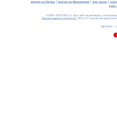
|
|
|
жүктер из Литвы
жүктер из Финляндии
жүк тасып
попу
курс 
©1995–2026 DELLA. Бұл сайттың мазмұны, соның ішінде 
Барлық құқықтар қорғалған.
DELLA™ ның ресми рұқсатынсыз
0.07(aws4)
ДЕЛЛА® —
100826-08:57:56